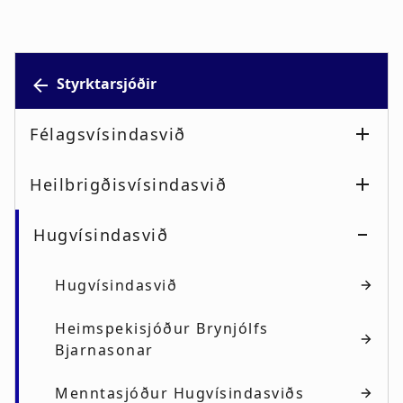
Styrktarsjóðir