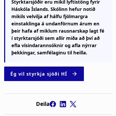
Styrktarsjóðir eru mikil lyftistöng fyrir
Háskóla Íslands. Skólinn hefur notið
mikils velvilja af hálfu fjölmargra
einstaklinga á undanförnum árum en
þeir hafa af miklum rausnarskap lagt fé
í styrktarsjóði sem allir miða að því að
efla vísindarannsóknir og afla nýrrar
þekkingar, samfélaginu til heilla.
Deila