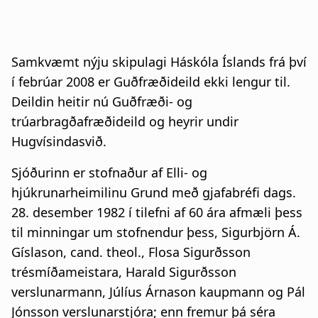
Samkvæmt nýju skipulagi Háskóla Íslands frá því
í febrúar 2008 er Guðfræðideild ekki lengur til.
Deildin heitir nú Guðfræði- og
trúarbragðafræðideild og heyrir undir
Hugvísindasvið.
Sjóðurinn er stofnaður af Elli- og
hjúkrunarheimilinu Grund með gjafabréfi dags.
28. desember 1982 í tilefni af 60 ára afmæli þess
til minningar um stofnendur þess, Sigurbjörn Á.
Gíslason, cand. theol., Flosa Sigurðsson
trésmíðameistara, Harald Sigurðsson
verslunarmann, Júlíus Árnason kaupmann og Pál
Jónsson verslunarstjóra; enn fremur þá séra