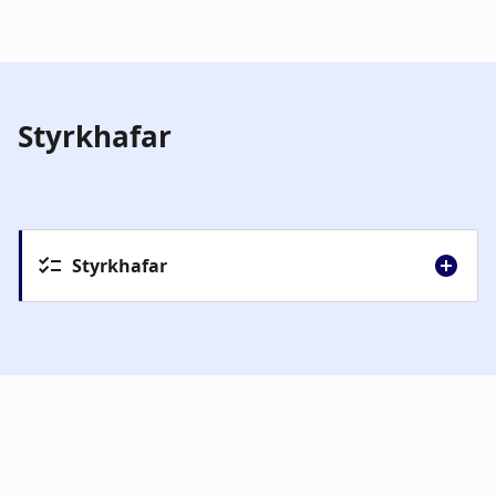
Styrkhafar
hhugason@hi.is
gaj@hi.is
Styrkhafar
bjarnikarlsson1@gmail.com
Verkefnið Mannréttindi, fjölmenning og
trú á tímum loftslagsbreytinga