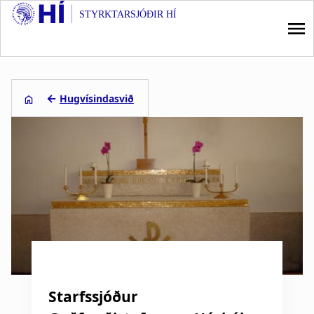
STYRKTARSJÓÐIR HÍ
S
k
i
p
M
t
a
←
Hugvísindasvið
o
m
L
i
a
e
i
n
n
i
n
c
o
ð
a
n
s
v
t
e
a
i
n
g
t
g
Starfssjóður