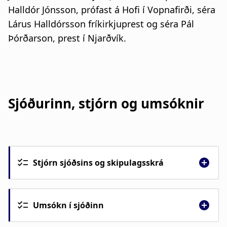
Halldór Jónsson, prófast á Hofi í Vopnafirði, séra
Lárus Halldórsson fríkirkjuprest og séra Pál
Þórðarson, prest í Njarðvík.
Sjóðurinn, stjórn og umsóknir
Stjórn sjóðsins og skipulagsskrá
Umsókn í sjóðinn