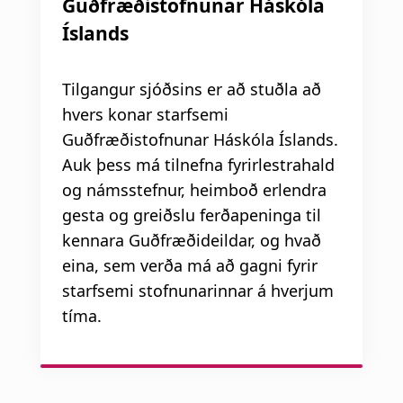
n
Guðfræðistofnunar Háskóla
a
Íslands
a
t
r
i
Tilgangur sjóðsins er að stuðla að
s
o
hvers konar starfsemi
l
Guðfræðistofnunar Háskóla Íslands.
n
Auk þess má tilnefna fyrirlestrahald
ó
og námsstefnur, heimboð erlendra
ð
gesta og greiðslu ferðapeninga til
kennara Guðfræðideildar, og hvað
eina, sem verða má að gagni fyrir
starfsemi stofnunarinnar á hverjum
tíma.