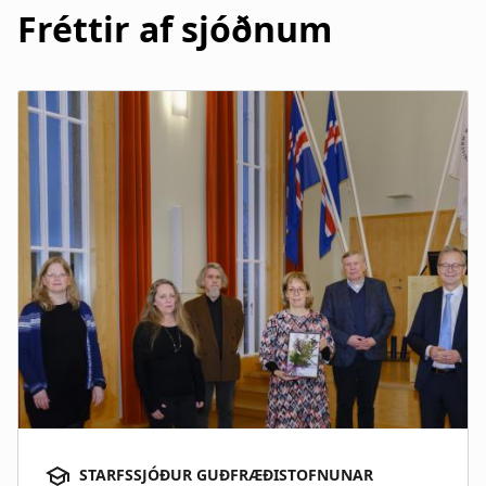
Fréttir af sjóðnum
Bjarni Karlsson
Ritröð Guðfræðistofnunar