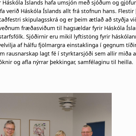
ir Háskóla Íslands hafa umsjón með sjóðum og gjöf
a verið Háskóla Íslands allt frá stofnun hans. Flestir 
ðfestri skipulagsskrá og er þeim ætlað að styðja vi
kveðnum fræðasviðum til hagsældar fyrir Háskóla Ísla
tarfsfólk. Sjóðirnir eru mikil lyftistöng fyrir háskóla
velvilja af hálfu fjölmargra einstaklinga í gegnum tíði
m rausnarskap lagt fé í styrktarsjóði sem allir miða a
knir og afla nýrrar þekkingar, samfélaginu til heilla.