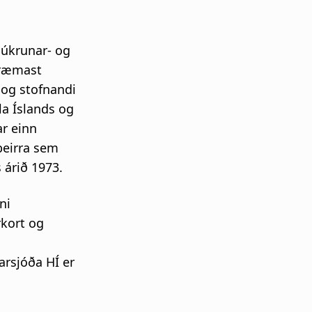
júkrunar- og
mræmast
 og stofnandi
la Íslands og
ar einn
þeirra sem
 árið 1973.
ni
rkort og
arsjóða HÍ er