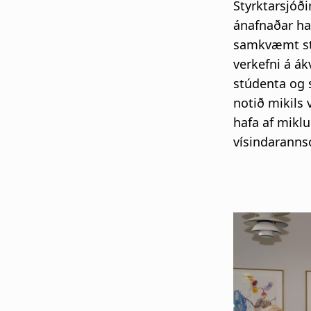
Styrktarsjóð
ánafnaðar haf
samkvæmt sta
verkefni á á
stúdenta og s
notið mikils 
hafa af miklu
vísindarannsó