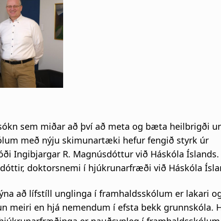
i
g
a
t
i
ókn sem miðar að því að meta og bæta heilbrigði 
o
lum með nýju skimunartæki hefur fengið styrk úr
n
ði Ingibjargar R. Magnúsdóttur við Háskóla Íslands. 
dóttir, doktorsnemi í hjúkrunarfræði við Háskóla Ísl
na að lífstíll unglinga í framhaldsskólum er lakari o
 meiri en hjá nemendum í efsta bekk grunnskóla. 