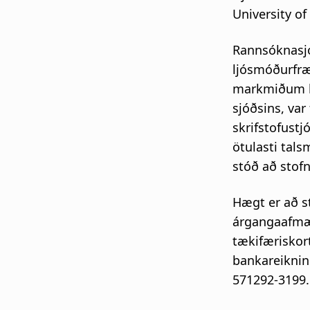
University o
Rannsóknasjó
ljósmóðurfræ
markmiðum ha
sjóðsins, var
skrifstofustj
ötulasti tal
stóð að stof
Hægt er að st
árgangaafmæl
tækifæriskort
bankareiknin
571292-3199