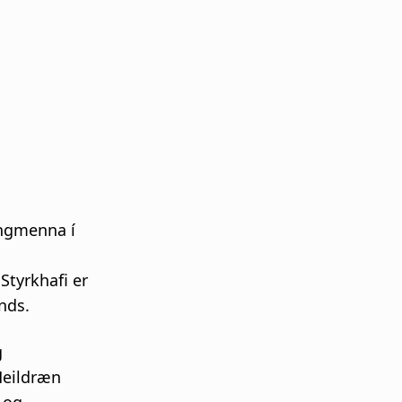
ungmenna í
Styrkhafi er
ands.
g
Heildræn