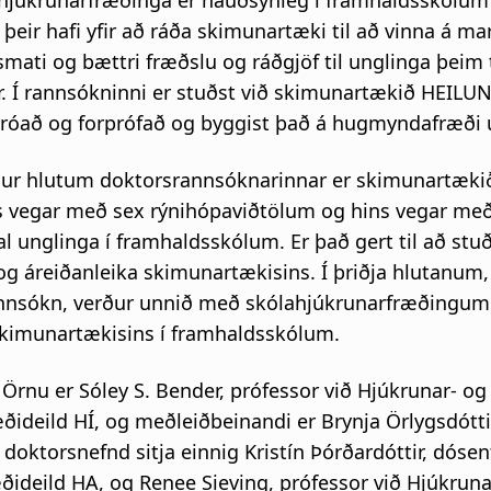
hjúkrunarfræðinga er nauðsynleg í framhaldsskólum
þeir hafi yfir að ráða skimunartæki til að vinna á ma
smati og bættri fræðslu og ráðgjöf til unglinga þeim t
ar. Í rannsókninni er stuðst við skimunartækið HEILU
þróað og forprófað og byggist það á hugmyndafræði 
imur hlutum doktorsrannsóknarinnar er skimunartæki
rs vegar með sex rýnihópaviðtölum og hins vegar me
 unglinga í framhaldsskólum. Er það gert til að stuð
og áreiðanleika skimunartækisins. Í þriðja hlutanum
nnsókn, verður unnið með skólahjúkrunarfræðingum
skimunartækisins í framhaldsskólum.
Örnu er Sóley S. Bender, prófessor við Hjúkrunar- og
ideild HÍ, og meðleiðbeinandi er Brynja Örlygsdóttir
 doktorsnefnd sitja einnig Kristín Þórðardóttir, dósen
ðideild HA, og Renee Sieving, prófessor við Hjúkruna