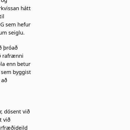
 og
rkvissan hátt
il
NG sem hefur
um seiglu.
ð þróað
ð rafrænni
la enn betur
, sem byggist
 að
, dósent við
t við
rfræðideild