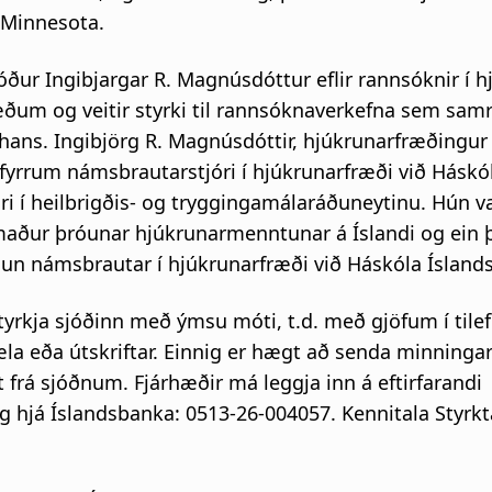
f Minnesota.
ður Ingibjargar R. Magnúsdóttur eflir rannsóknir í h
ðum og veitir styrki til rannsóknaverkefna sem sa
ns. Ingibjörg R. Magnúsdóttir, hjúkrunarfræðingur
 fyrrum námsbrautarstjóri í hjúkrunarfræði við Háskó
óri í heilbrigðis- og tryggingamálaráðuneytinu. Hún v
smaður þróunar hjúkrunarmenntunar á Íslandi og ein 
nun námsbrautar í hjúkrunarfræði við Háskóla Íslands
yrkja sjóðinn með ýmsu móti, t.d. með gjöfum í tilef
a eða útskriftar. Einnig er hægt að senda minninga
 frá sjóðnum. Fjárhæðir má leggja inn á eftirfarandi
g hjá Íslandsbanka: 0513-26-004057. Kennitala Styrkt
.