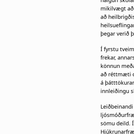
nálgun skóla
mikilvægt að 
að heilbrigði
heilsuefling
þegar verið 
Í fyrstu tve
frekar, anna
könnun meðal
að réttmæti 
á þátttökura
innleiðingu 
Leiðbeinandi 
ljósmóðurfræð
sömu deild. Í
Hjúkrunarfræ