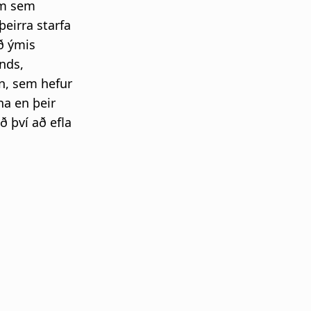
um sem
þeirra starfa
ð ýmis
nds,
nn, sem hefur
na en þeir
ð því að efla