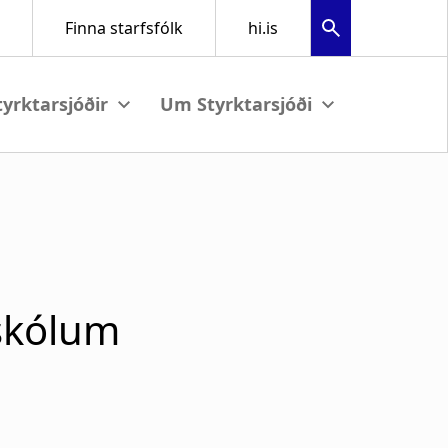
View submenu
View submenu
sskólum