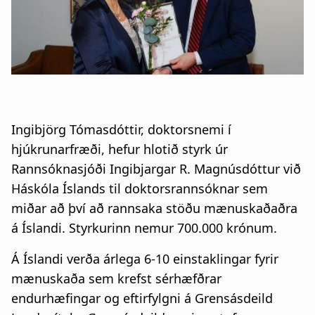
n
a
a
t
r
i
s
o
l
n
Ingibjörg Tómasdóttir, doktorsnemi í
ó
hjúkrunarfræði, hefur hlotið styrk úr
ð
Rannsóknasjóði Ingibjargar R. Magnúsdóttur við
Háskóla Íslands til doktorsrannsóknar sem
miðar að því að rannsaka stöðu mænuskaðaðra
á Íslandi. Styrkurinn nemur 700.000 krónum.
Á Íslandi verða árlega 6-10 einstaklingar fyrir
mænuskaða sem krefst sérhæfðrar
endurhæfingar og eftirfylgni á Grensásdeild