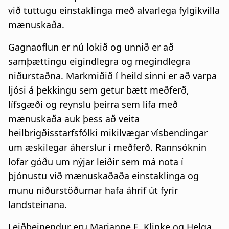
við tuttugu einstaklinga með alvarlega fylgikvilla
mænuskaða.
Gagnaöflun er nú lokið og unnið er að
samþættingu eigindlegra og megindlegra
niðurstaðna. Markmiðið í heild sinni er að varpa
ljósi á þekkingu sem getur bætt meðferð,
lífsgæði og reynslu þeirra sem lifa með
mænuskaða auk þess að veita
heilbrigðisstarfsfólki mikilvægar vísbendingar
um æskilegar áherslur í meðferð. Rannsóknin
lofar góðu um nýjar leiðir sem má nota í
þjónustu við mænuskaðaða einstaklinga og
munu niðurstöðurnar hafa áhrif út fyrir
landsteinana.
Leiðbeinendur eru Marianne E. Klinke og Helga