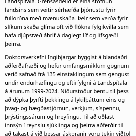
Landspítala. Grensásdeild er eina stofnun
landsins sem veitir sérhæfða þjónustu fyrir
fullorðna með mænuskaða. Þeir sem verða fyrir
slíkum skaða glíma oft við flókna fylgikvilla sem
hafa djúpstæð áhrif á daglegt líf og lífsgæði
þeirra.
Doktorsverkefni Ingibjargar byggist á blandaðri
aðferðafræði og hefur umfangsmiklum gögnum
verið safnað frá 135 einstaklingum sem gengust
undir endurhæfingu og eftirfylgni á Landspítala
á árunum 1999-2024. Niðurstöður bentu til þess
að dýpka þyrfti þekkingu á lykilþáttum eins og
þvag- og hægðastjórnun, verkjum, síspennu,
þrýstingssárum og hreyfingu. Til að öðlast
innsýn í reynslu sjúklinga og þeirra aðferðir til
að takast á við þessar áskoranir voru tekin viðtöl