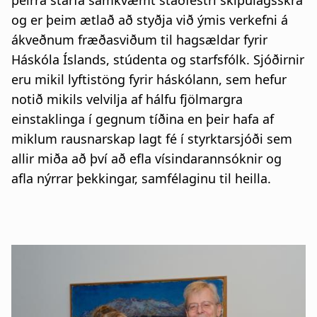
þeirra starfa samkvæmt staðfestri skipulagsskrá
og er þeim ætlað að styðja við ýmis verkefni á
ákveðnum fræðasviðum til hagsældar fyrir
Háskóla Íslands, stúdenta og starfsfólk. Sjóðirnir
eru mikil lyftistöng fyrir háskólann, sem hefur
notið mikils velvilja af hálfu fjölmargra
einstaklinga í gegnum tíðina en þeir hafa af
miklum rausnarskap lagt fé í styrktarsjóði sem
allir miða að því að efla vísindarannsóknir og
afla nýrrar þekkingar, samfélaginu til heilla.