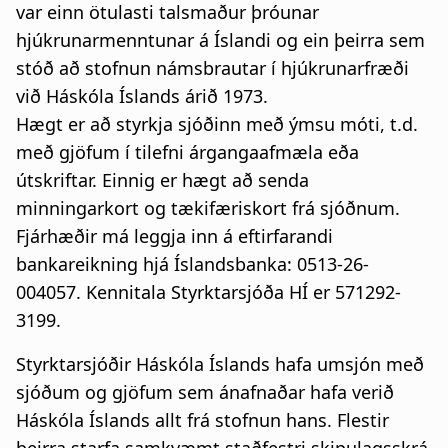
var einn ötulasti talsmaður þróunar
hjúkrunarmenntunar á Íslandi og ein þeirra sem
stóð að stofnun námsbrautar í hjúkrunarfræði
við Háskóla Íslands árið 1973.
Hægt er að styrkja sjóðinn með ýmsu móti, t.d.
með gjöfum í tilefni árgangaafmæla eða
útskriftar. Einnig er hægt að senda
minningarkort og tækifæriskort frá sjóðnum.
Fjárhæðir má leggja inn á eftirfarandi
bankareikning hjá Íslandsbanka: 0513-26-
004057. Kennitala Styrktarsjóða HÍ er 571292-
3199.
Styrktarsjóðir Háskóla Íslands hafa umsjón með
sjóðum og gjöfum sem ánafnaðar hafa verið
Háskóla Íslands allt frá stofnun hans. Flestir