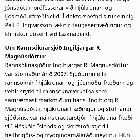
Jónsdóttir, prófessorar við Hjúkrunar- og
ljósmóðurfræðideild. Í doktorsnefnd situr einnig
Páll E. Ingvarsson læknir, taugasérfræðingur og
klínískur dósent við Læknadeild.
Um Rannsóknarsjóð Ingibjargar R.
Magnúsdóttur
Rannsóknasjóður Ingibjargar R. Magnúsdóttur
var stofnaður árið 2007. Sjóðurinn eflir
rannsóknir í hjúkrunar- og ljósmóðurfræðum og
veitir styrki til rannsóknaverkefna sem
samræmast markmiðum hans. Ingibjörg R.
Magnúsdóttir, hjúkrunarfræðingur og stofnandi
sjóðsins, var námsbrautarstjóri í hjúkrunarfræði
við Háskóla Íslands og skrifstofustjóri í
heilbrigðis- og tryggingamálaráðuneytinu. Hún