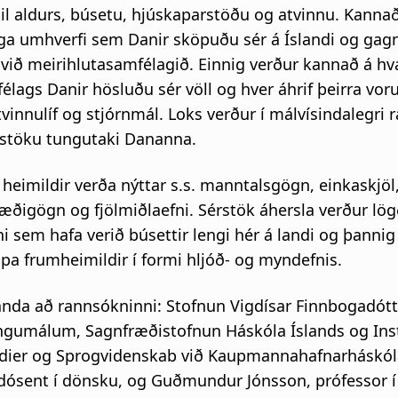
 til aldurs, búsetu, hjúskaparstöðu og atvinnu. Kanna
a umhverfi sem Danir sköpuðu sér á Íslandi og ga
a við meirihlutasamfélagið. Einnig verður kannað á h
élags Danir hösluðu sér völl og hver áhrif þeirra voru
vinnulíf og stjórnmál. Loks verður í málvísindalegri
stöku tungutaki Dananna.
heimildir verða nýttar s.s. manntalsgögn, einkaskjöl
fræðigögn og fjölmiðlaefni. Sérstök áhersla verður lö
ni sem hafa verið búsettir lengi hér á landi og þanni
pa frumheimildir í formi hljóð- og myndefnis.
tanda að rannsókninni: Stofnun Vigdísar Finnbogadótt
gumálum, Sagnfræðistofnun Háskóla Íslands og Inst
dier og Sprogvidenskab við Kaupmannahafnarháskól
 dósent í dönsku, og Guðmundur Jónsson, prófessor í