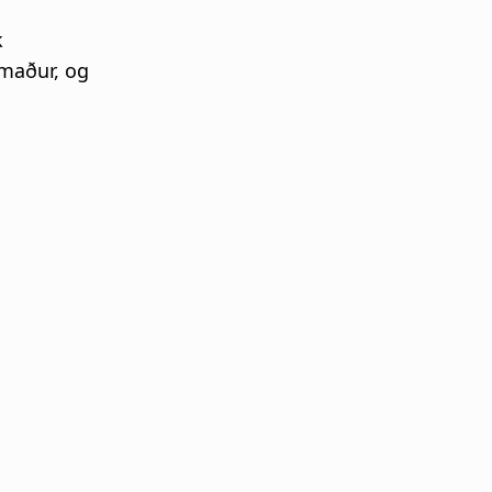
k
imaður, og