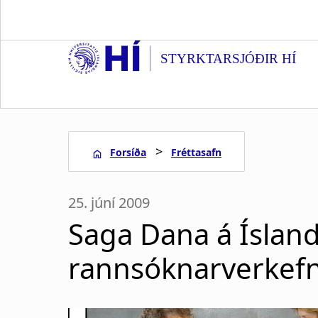
S
k
i
STYRKTARSJÓÐIR HÍ
p
t
o
m
a
>
Forsíða
Fréttasafn
i
n
L
c
25. júní 2009
o
e
n
Saga Dana á Íslandi
t
i
e
rannsóknarverkefni
n
ð
t