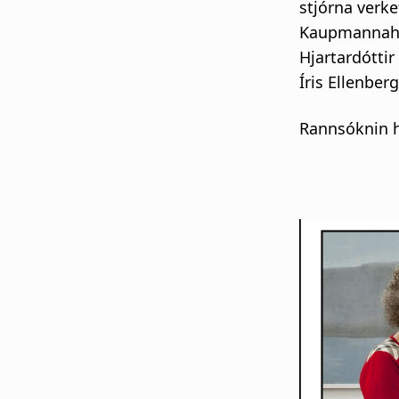
stjórna verke
Kaupmannahaf
Hjartardóttir
Íris Ellenber
Rannsóknin he