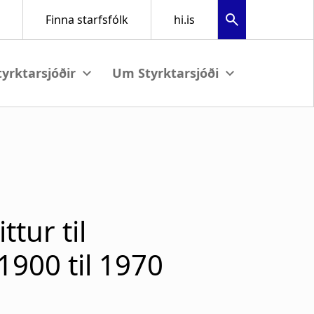
View submenu
View submenu
tur til
1900 til 1970