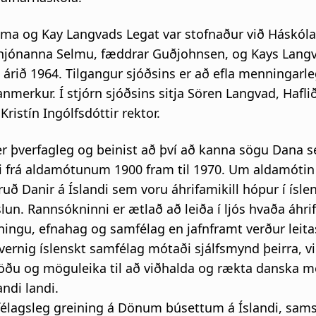
lma og Kay Langvads Legat var stofnaður við Háskól
hjónanna Selmu, fæddrar Guðjohnsen, og Kays Lang
árið 1964. Tilgangur sjóðsins er að efla menningarle
nmerkur. Í stjórn sjóðsins sitja Sören Langvad, Haflið
Kristín Ingólfsdóttir rektor.
r þverfagleg og beinist að því að kanna sögu Dana s
di frá aldamótunum 1900 fram til 1970. Um aldamóti
ð Danir á Íslandi sem voru áhrifamikill hópur í íslen
lun. Rannsókninni er ætlað að leiða í ljós hvaða áhrif
ingu, efnahag og samfélag en jafnframt verður leitas
ernig íslenskt samfélag mótaði sjálfsmynd þeirra, vi
töðu og möguleika til að viðhalda og rækta danska 
ndi landi.
félagsleg greining á Dönum búsettum á Íslandi, sam