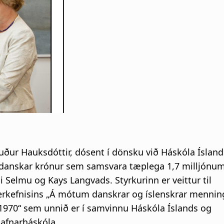
i
g
a
t
i
o
uður Hauksdóttir, dósent í dönsku við Háskóla Ísland
n
danskar krónur sem samsvara tæplega 1,7 milljónum
i Selmu og Kays Langvads. Styrkurinn er veittur til
rkefnisins „Á mótum danskrar og íslenskrar menning
-1970“ sem unnið er í samvinnu Háskóla Íslands og
fnarháskóla.