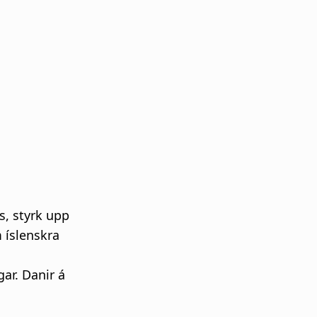
s, styrk upp
 íslenskra
ar. Danir á