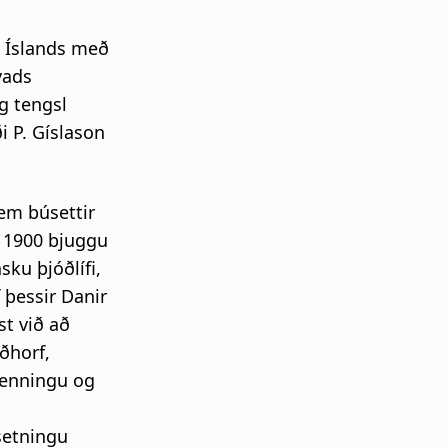
a Íslands með
vads
g tengsl
i P. Gíslason
em búsettir
n 1900 bjuggu
sku þjóðlífi,
 þessir Danir
t við að
ðhorf,
menningu og
setningu