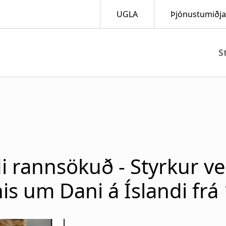
M
a
i
n
 rannsökuð - Styrkur veit
n
s um Dani á Íslandi frá 
a
v