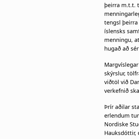
þeirra m.t.t.
menningarleg
tengsl þeirr
íslensks samf
menningu, at
hugað að sér
Margvíslegar 
skýrslur, töl
viðtöl við Da
verkefnið ska
Þrír aðilar s
erlendum tun
Nordiske Stu
Hauksdóttir,