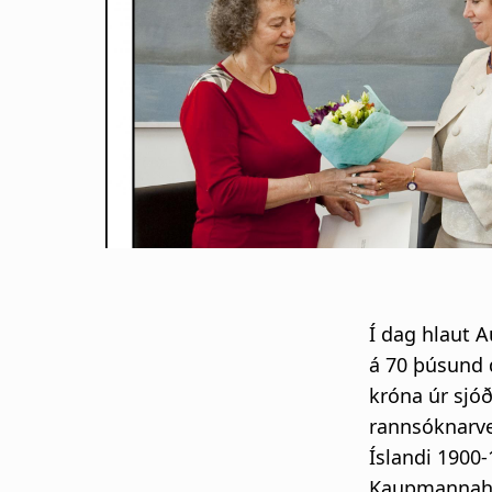
s
a
g
n
a
r
s
Í dag hlaut A
l
á 70 þúsund 
króna úr sjóð
ó
rannsóknarve
Íslandi 1900
ð
Kaupmannaha