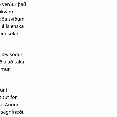
ð verður það
gnkvæm
vaða sviðum
 á íslenska
 rannsókn
, ævisögur,
gð á að taka
g mun
ur í
itut for
a. Auður
 sagnfræði,