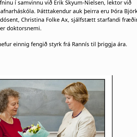
fninu í samvinnu við Erik Skyum-Nielsen, lektor við
narháskóla. Þátttakendur auk þeirra eru Þóra Björ
 dósent, Christina Folke Ax, sjálfstætt starfandi fræð
ger doktorsnemi.
fur einnig fengið styrk frá Rannís til þriggja ára.