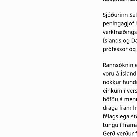
Sjóðurinn Se
peningagjöf 
verkfræðings 
Íslands og Da
prófessor og 
Rannsóknin e
voru á Íslan
nokkur hundru
einkum í vers
höfðu á menn
draga fram hv
félagslega s
tungu í frama
Gerð verður 