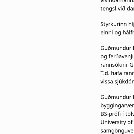
vísindamanns 
tengsl við d
Styrkurinn h
einni og hálf
Guðmundur he
og ferðaven
rannsóknir G
T.d. hafa ra
vissa sjúkdó
Guðmundur Fr
byggingarverk
BS-prófi í tö
University o
samgönguver