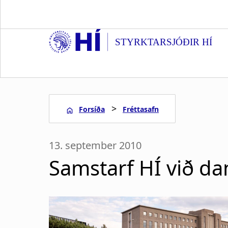
S
k
i
STYRKTARSJÓÐIR HÍ
p
t
o
m
a
>
Forsíða
Fréttasafn
i
n
L
c
13. september 2010
o
e
n
Samstarf HÍ við dan
t
i
e
n
ð
t