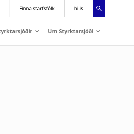
View submenu
View submenu