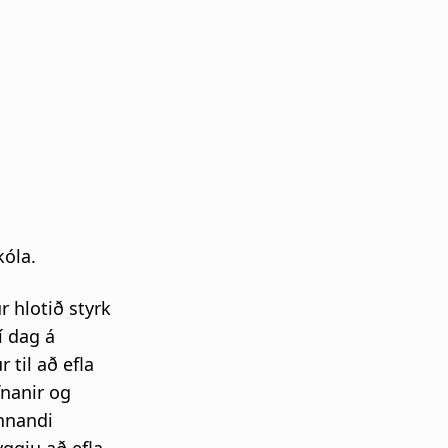
kóla.
 hlotið styrk
í dag á
 til að efla
nanir og
ennandi