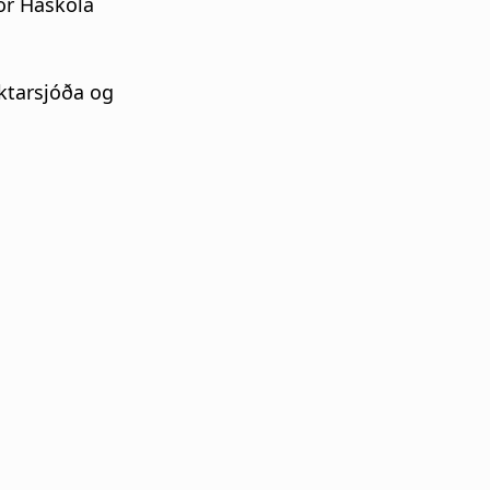
tor Háskóla
rktarsjóða og