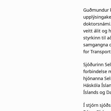
Guðmundur k
upplýsingake
doktorsnámi.
veitt álit o
styrkinn til
samgangna og 
for Transpor
Sjóðurinn Sel
forbindelse 
hjónanna Sel
Háskóla Íslan
Íslands og D
Í stjórn sjóð