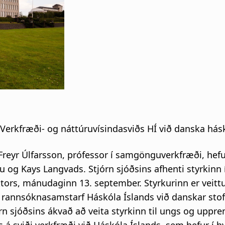
i
g
a
t
i
 Verkfræði- og náttúruvísindasviðs HÍ við danska hás
o
n
eyr Úlfarsson, prófessor í samgönguverkfræði, hefur
u og Kays Langvads. Stjórn sjóðsins afhenti styrkinn 
ktors, mánudaginn 13. september. Styrkurinn er veittur
 rannsóknasamstarf Háskóla Íslands við danskar stof
rn sjóðsins ákvað að veita styrkinn til ungs og uppr