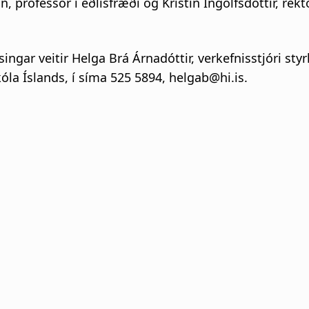
n, prófessor í eðlisfræði og Kristín Ingólfsdóttir, rek
singar veitir Helga Brá Árnadóttir, verkefnisstjóri sty
óla Íslands, í síma 525 5894, helgab@hi.is.