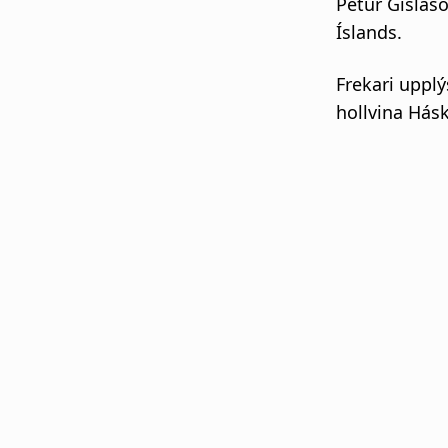
Pétur Gíslaso
Íslands.
Frekari upplý
hollvina Hásk