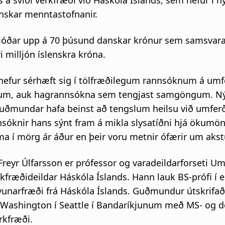
á sviði verkfræði við Háskóla Íslands, sem hefur í h
anskar menntastofnanir.
ljóðar upp á 70 þúsund danskar krónur sem samsvar
ri milljón íslenskra króna.
fur sérhæft sig í tölfræðilegum rannsóknum á umf
jum, auk hagrannsókna sem tengjast samgöngum. Ný
uðmundar hafa beinst að tengslum heilsu við umferð
nnsóknir hans sýnt fram á mikla slysatíðni hjá öku
ma í mörg ár áður en þeir voru metnir ófærir um akst
eyr Úlfarsson er prófessor og varadeildarforseti Um
fræðideildar Háskóla Íslands. Hann lauk BS-prófi í e
lvunarfræði frá Háskóla Íslands. Guðmundur útskrifaði
f Washington í Seattle í Bandaríkjunum með MS- og d
kfræði.