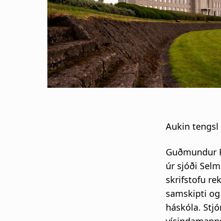
s
a
g
n
a
r
Aukin tengsl
s
Guðmundur Fr
l
úr sjóði Selm
skrifstofu re
ó
samskipti og
háskóla. Stjó
ð