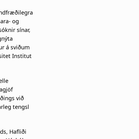
ndfræðilegra
ara- og
óknir sínar,
gnýta
kur á sviðum
tet Institut
elle
agjöf
ðings við
arleg tengsl
ds, Hafliði