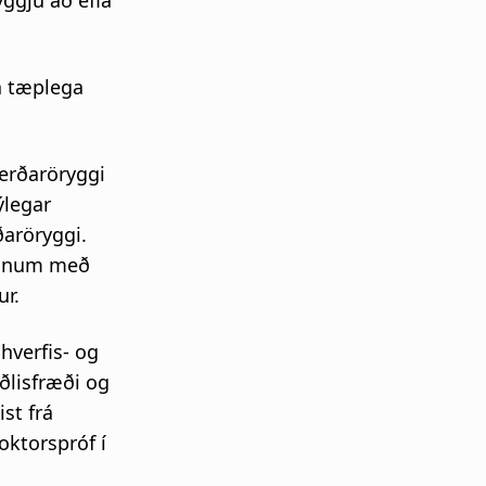
yggju að efla
a tæplega
erðaröryggi
legar
aröryggi.
mönnum með
ur.
hverfis- og
ðlisfræði og
st frá
oktorspróf í