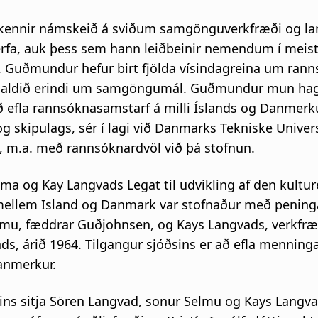
ennir námskeið á sviðum samgönguverkfræði og la
rfa, auk þess sem hann leiðbeinir nemendum í meist
 Guðmundur hefur birt fjölda vísindagreina um ranns
g haldið erindi um samgöngumál. Guðmundur mun ha
 að efla rannsóknasamstarf á milli Íslands og Danmer
skipulags, sér í lagi við Danmarks Tekniske Universi
t, m.a. með rannsóknardvöl við þá stofnun.
ma og Kay Langvads Legat til udvikling af den kultur
mellem Island og Danmark var stofnaður með pening
mu, fæddrar Guðjohnsen, og Kays Langvads, verkfræ
ds, árið 1964. Tilgangur sjóðsins er að efla menning
anmerkur.
sins sitja Sören Langvad, sonur Selmu og Kays Langva