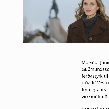
s
a
g
n
a
r
Móeiður Júníu
s
Guðmundssona
ferðastyrk ti
l
trúarlíf Vest
Immigrants i
ó
við Guðfræði
ð