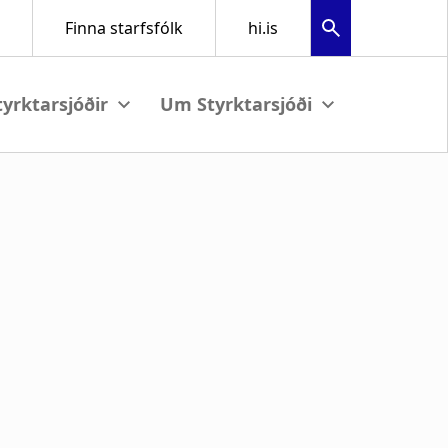
View submenu
View submenu