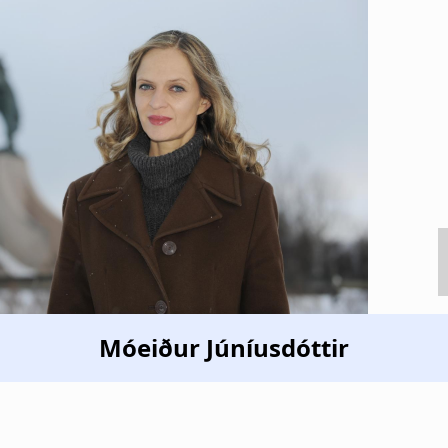
Móeiður Júníusdóttir