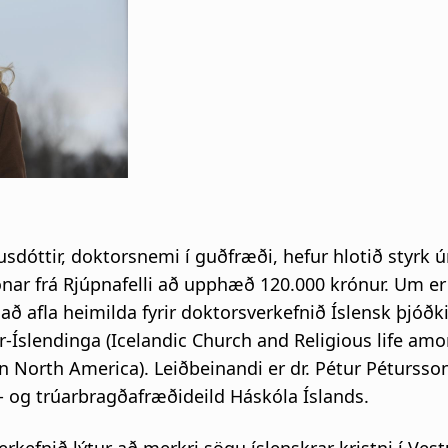
i
g
a
t
i
sdóttir, doktorsnemi í guðfræði, hefur hlotið styrk ú
o
r frá Rjúpnafelli að upphæð 120.000 krónur. Um er
n
l að afla heimilda fyrir doktorsverkefnið Íslensk þjóðk
ur-Íslendinga (Icelandic Church and Religious life am
n North America). Leiðbeinandi er dr. Pétur Pétursso
- og trúarbragðafræðideild Háskóla Íslands.