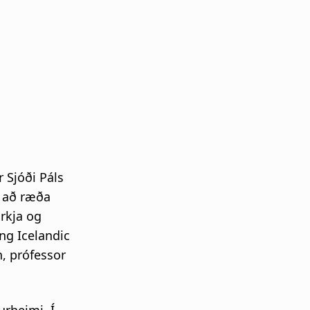
r Sjóði Páls
 að ræða
irkja og
ong Icelandic
n, prófessor