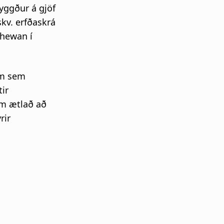
byggður á gjöf
skv. erfðaskrá
chewan í
um sem
tir
im ætlað að
rir