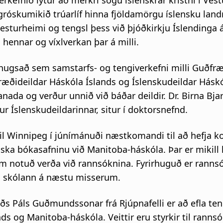
kefnið lýtur að merkri sögu íslenskrar kristni í Vest
 gróskumikið trúarlíf hinna fjöldamörgu íslensku la
Vesturheimi og tengsl þess við þjóðkirkju Íslendinga 
hennar og víxlverkan þar á milli.
 hugsað sem samstarfs- og tengiverkefni milli Guðfræ
ræðideildar Háskóla Íslands og Íslenskudeildar Háskó
nada og verður unnið við báðar deildir. Dr. Birna Bjar
r Íslenskudeildarinnar, situr í doktorsnefnd.
til Winnipeg í júnímánuði næstkomandi til að hefja k
ska bókasafninu við Manitoba-háskóla. Þar er mikill 
 notuð verða við rannsóknina. Fyrirhuguð er ranns
 skólann á næstu misserum.
ðs Páls Guðmundssonar frá Rjúpnafelli er að efla teng
ds og Manitoba-háskóla. Veittir eru styrkir til rann