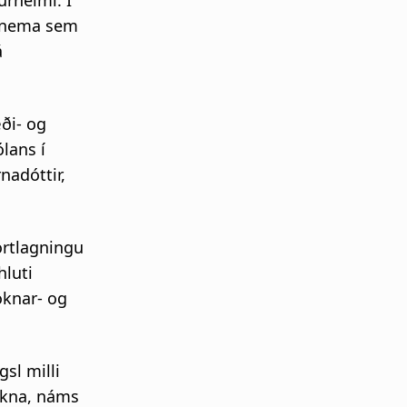
urheimi. Í
ndnema sem
á
ði- og
lans í
nadóttir,
ortlagningu
hluti
óknar- og
sl milli
sókna, náms