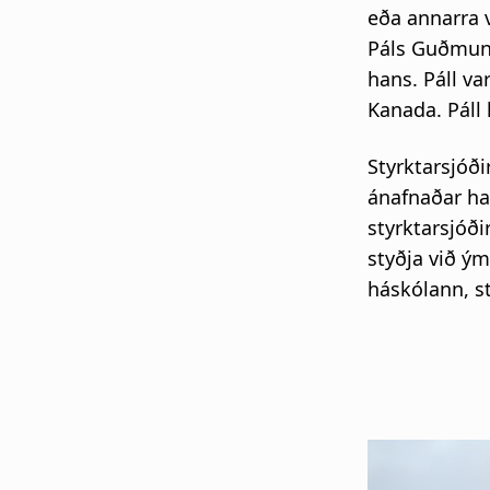
eða annarra v
Páls Guðmunds
hans. Páll va
Kanada. Páll 
Styrktarsjóð
ánafnaðar haf
styrktarsjóð
styðja við ý
háskólann, st