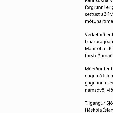
Rannsóknarver
forgrunni er
settust að í 
mótunartíma 
Verkefnið er
trúarbragðaf
Manitoba í Ka
forstöðumaðu
Móeiður fer 
gagna á íslen
gagnanna sem
námsdvöl við
Tilgangur Sjó
Háskóla Íslan