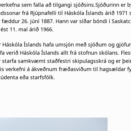
erkefna sem falla að tilgangi sjóðsins.Sjóðurinn er 
sonar frá Rjúpnafelli til Háskóla Íslands árið 1971 
r fæddur 26. júní 1887. Hann var síðar bóndi í Saskat
lést 11. maí árið 1966.
ir Háskóla Íslands hafa umsjón með sjóðum og gjöf
a verið Háskóla Íslands allt frá stofnun skólans. Fles
ir starfa samkvæmt staðfestri skipulagsskrá og er þe
mis verkefni á ákveðnum fræðasviðum til hagsældar fy
údenta eða starfsfólk.