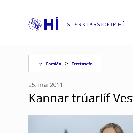
S
k
i
STYRKTARSJÓÐIR HÍ
p
t
o
m
a
>
Forsíða
Fréttasafn
i
n
L
c
25. maí 2011
o
e
n
Kannar trúarlíf Ve
t
i
e
n
ð
t