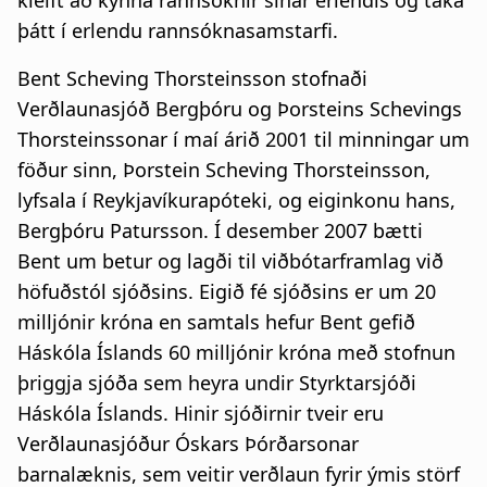
kleift að kynna rannsóknir sínar erlendis og taka
þátt í erlendu rannsóknasamstarfi.
Bent Scheving Thorsteinsson stofnaði
Verðlaunasjóð Bergþóru og Þorsteins Schevings
Thorsteinssonar í maí árið 2001 til minningar um
föður sinn, Þorstein Scheving Thorsteinsson,
lyfsala í Reykjavíkurapóteki, og eiginkonu hans,
Bergþóru Patursson. Í desember 2007 bætti
Bent um betur og lagði til viðbótarframlag við
höfuðstól sjóðsins. Eigið fé sjóðsins er um 20
milljónir króna en samtals hefur Bent gefið
Háskóla Íslands 60 milljónir króna með stofnun
þriggja sjóða sem heyra undir Styrktarsjóði
Háskóla Íslands. Hinir sjóðirnir tveir eru
Verðlaunasjóður Óskars Þórðarsonar
barnalæknis, sem veitir verðlaun fyrir ýmis störf