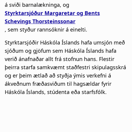
á sviði barnalækninga, og
Styrktarsjóður Margaretar og Bents
Schevings Thorsteinssonar
, sem styður rannsóknir á einelti.
Styrktarsjóðir Háskóla Íslands hafa umsjón með
sjóðum og gjöfum sem Háskóla Íslands hafa
verið ánafnaðar allt frá stofnun hans. Flestir
þeirra starfa samkvæmt staðfestri skipulagsskrá
og er þeim ætlað að styðja ýmis verkefni á
ákveðnum fræðasviðum til hagsældar fyrir
Háskóla Íslands, stúdenta eða starfsfólk.