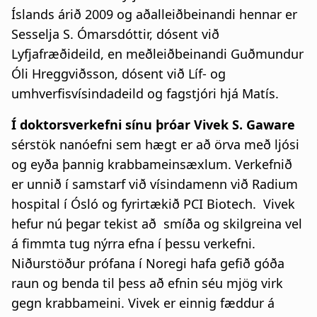
Íslands árið 2009 og aðalleiðbeinandi hennar er
Sesselja S. Ómarsdóttir, dósent við
Lyfjafræðideild, en meðleiðbeinandi Guðmundur
Óli Hreggviðsson, dósent við Líf- og
umhverfisvísindadeild og fagstjóri hjá Matís.
Í doktorsverkefni sínu þróar Vivek S. Gaware
sérstök nanóefni sem hægt er að örva með ljósi
og eyða þannig krabbameinsæxlum. Verkefnið
er unnið í samstarf við vísindamenn við Radium
hospital í Ósló og fyrirtækið PCI Biotech. Vivek
hefur nú þegar tekist að smíða og skilgreina vel
á fimmta tug nýrra efna í þessu verkefni.
Niðurstöður prófana í Noregi hafa gefið góða
raun og benda til þess að efnin séu mjög virk
gegn krabbameini. Vivek er einnig fæddur á