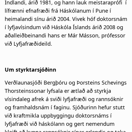
Indlandi, árið 1981, og hann lauk meistaraprófi í
lífrænni efnafræði frá Háskólanum í Pune í
heimalandi sínu árið 2004. Vivek hóf doktorsnám
í lyfjavísindum við Háskóla Íslands árið 2008 og
aðalleiðbeinandi hans er Már Másson, prófessor
við Lyfjafræðideild.
Um styrktarsjóðinn
Verðlaunasjóði Bergþóru og Þorsteins Schevings
Thorsteinssonar lyfsala er ætlað að styrkja
vísindaleg afrek á sviði lyfjafræði og rannsóknir
og framhaldsnám í faginu. Sjóðurinn hefur stutt
við kraftmikla uppbyggingu doktorsnáms í
lyfjafræði við háskólann og gert nemendum