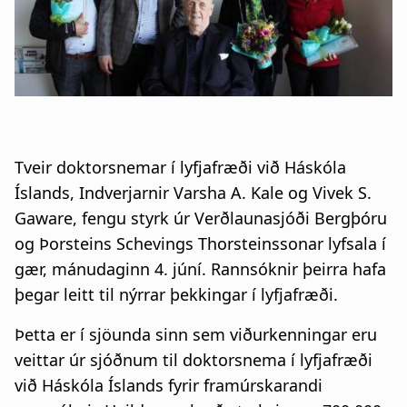
n
a
a
t
r
i
s
o
l
n
Tveir doktorsnemar í lyfjafræði við Háskóla
ó
Íslands, Indverjarnir Varsha A. Kale og Vivek S.
ð
Gaware, fengu styrk úr Verðlaunasjóði Bergþóru
og Þorsteins Schevings Thorsteinssonar lyfsala í
gær, mánudaginn 4. júní. Rannsóknir þeirra hafa
þegar leitt til nýrrar þekkingar í lyfjafræði.
Þetta er í sjöunda sinn sem viðurkenningar eru
veittar úr sjóðnum til doktorsnema í lyfjafræði
við Háskóla Íslands fyrir framúrskarandi