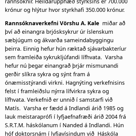
rannsóknir. Heildarupphæð styrksins er 700.000
krónur og hlýtur hvor styrkhafi 350.000 krónur.
Rannsóknaverkefni Vörshu A. Kale
miðar að
því að einangra brjósksykrur úr íslenskum
sæbjúgum og ákvarða sameindabyggingu
þeirra. Einnig hefur hún ræktað sjávarbakteríur
sem framleiða sykrukljúfandi lífhvata. Varsha
hefur nú þegar einangrað þrjár mismunandi
gerðir slíkra sykra og sýnt fram á
ónæmisstýrandi virkni. Hagnýting verkefnisins
felst í framleiðslu nýrra lífvirkra sykra og
lífhvata. Verkefnið er unnið í samstarfi við
Matís. Varsha er fædd á Indlandi árið 1985 og
lauk meistaraprófi í lyfjaefnafræði árið 2004 frá
S.R.T.M. háskólanum í Nanded á Indlandi. Hún
hóf doktorsnám í lyfjavísindum við Háskóla