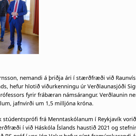
i
g
a
t
i
rnsson, nemandi á þriðja ári í stærðfræði við Raunví
o
nds, hefur hlotið viðurkenningu úr Verðlaunasjóði Si
n
rófessors fyrir frábæran námsárangur. Verðlaunin n
lum, jafnvirði um 1,5 milljóna króna.
uk stúdentsprófi frá Menntaskólanum í Reykjavík vori
rðfræði í við Háskóla Íslands haustið 2021 og stefnir