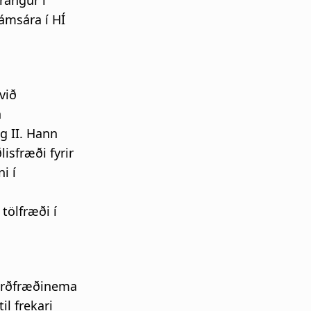
rangur í
ámsára í HÍ
við
n
g II. Hann
isfræði fyrir
i í
tölfræði í
tærðfræðinema
il frekari