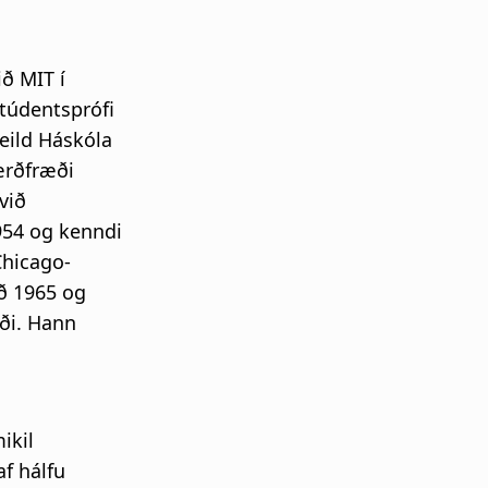
ið MIT í
túdentsprófi
eild Háskóla
tærðfræði
við
954 og kenndi
Chicago-
ið 1965 og
ði. Hann
ikil
af hálfu