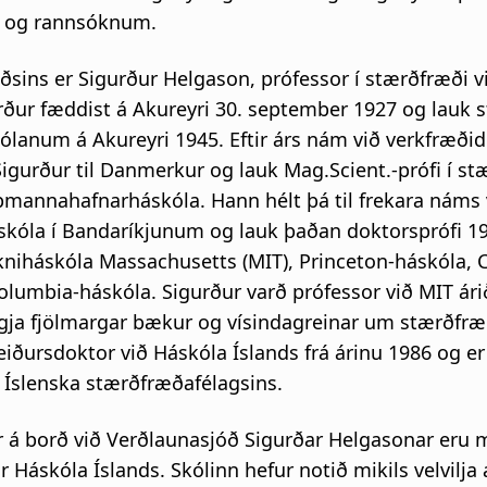
i og rannsóknum.
ðsins er Sigurður Helgason, prófessor í stærðfræði v
rður fæddist á Akureyri 30. september 1927 og lauk s
ólanum á Akureyri 1945. Eftir árs nám við verkfræðid
Sigurður til Danmerkur og lauk Mag.Scient.-prófi í s
pmannahafnarháskóla. Hann hélt þá til frekara náms 
skóla í Bandaríkjunum og lauk þaðan doktorsprófi 1
kniháskóla Massachusetts (MIT), Princeton-háskóla, 
olumbia-háskóla. Sigurður varð prófessor við MIT ár
iggja fjölmargar bækur og vísindagreinar um stærðfræ
eiðursdoktor við Háskóla Íslands frá árinu 1986 og er
i Íslenska stærðfræðafélagsins.
r á borð við Verðlaunasjóð Sigurðar Helgasonar eru m
ir Háskóla Íslands. Skólinn hefur notið mikils velvilja 