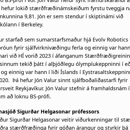
ð BS-próf í vor. Jón Valur hefur sýnt framúrskarandi á
 hefur lokið stærðfræðinámskeiðum fyrstu tveggja n
kunnina 9,81. Jón er sem stendur í skiptinámi við
kólann í Berkeley.
fur starfað sem sumarstarfsmaður hjá Evolv Robotics 
óun fyrir sjálfvirknivæðingu ferla og einnig var han
ari við HÍ vorið 2023 í áfanganum Stærðfræðigreinin
 sinnum tekið þátt í alþjóðlegu ólympíukeppninni í eðl
og einnig var hann í liði Íslands í Eystrasaltskeppninn
20. Þá hefur Jón Valur sinnt sjálfboðaliðastarfi fyrir
sveit Reykjavíkur. Jón Valur stefnir á framhaldsnám í 
m að loknu BS-prófi.
asjóð Sigurðar Helgasonar prófessors
ður Sigurðar Helgasonar veitir viðurkenningar til s
ðra stærðfræðinga fyrir góðan árangur og styrkir þá t