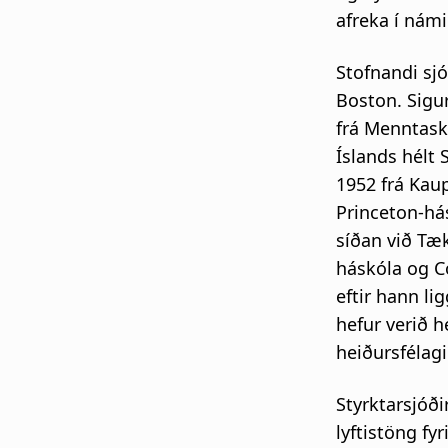
afreka í nám
Stofnandi sjó
Boston. Sigu
frá Menntask
Íslands hélt 
1952 frá Kau
Princeton-há
síðan við Tæ
háskóla og C
eftir hann l
hefur verið h
heiðursfélag
Styrktarsjóði
lyftistöng fyr