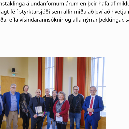
instaklinga á undanförnum árum en þeir hafa af mik
agt fé í styrktarsjóði sem allir miða að því að hvetj
áða, efla vísindarannsóknir og afla nýrrar þekkingar,