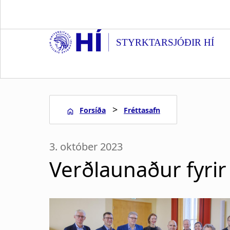
S
k
i
STYRKTARSJÓÐIR HÍ
p
t
o
m
a
>
Forsíða
Fréttasafn
i
n
L
c
3. október 2023
o
e
n
Verðlaunaður fyrir
t
i
e
n
ð
t