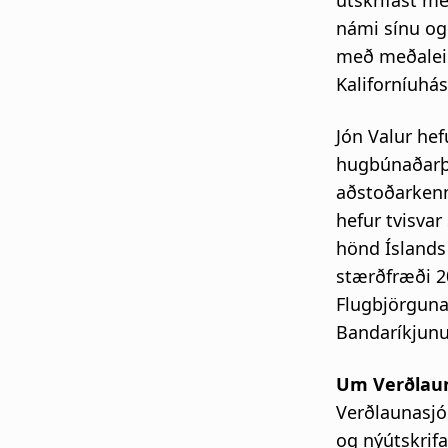
útskrifast me
námi sínu og
með meðalein
Kaliforníuhás
Jón Valur he
hugbúnaðarþr
aðstoðarkenn
hefur tvisvar
hönd Íslands 
stærðfræði 20
Flugbjörgunar
Bandaríkjunu
Um Verðlaun
Verðlaunasjó
og nýútskrifa