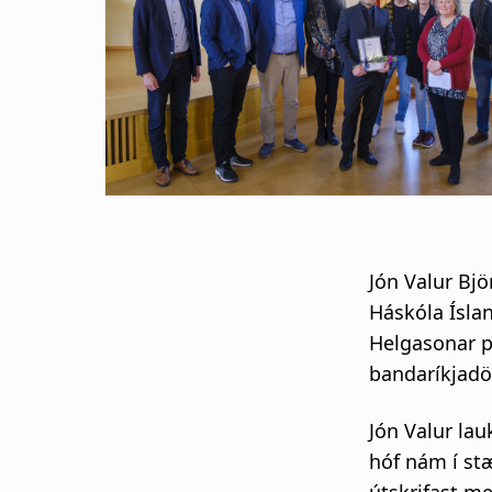
s
a
g
n
a
r
Jón Valur Bjö
s
Háskóla Ísla
Helgasonar p
l
bandaríkjadö
ó
Jón Valur la
hóf nám í stæ
ð