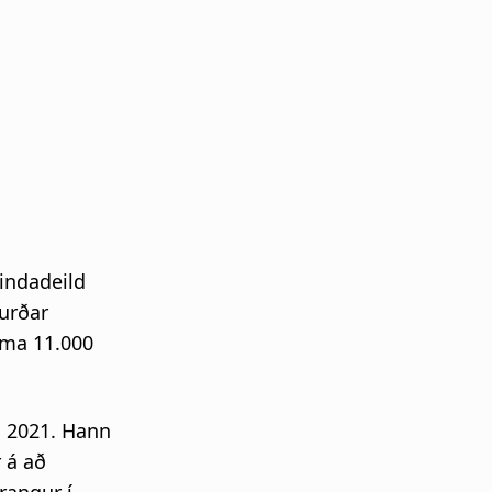
sindadeild
gurðar
ema 11.000
ð 2021. Hann
 á að