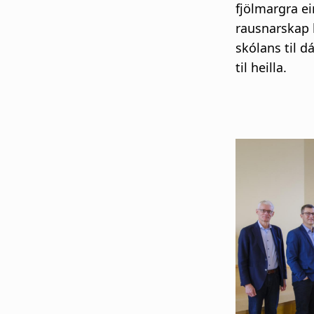
fjölmargra e
rausnarskap l
skólans til d
til heilla.