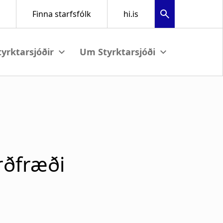
View submenu
View submenu
rðfræði