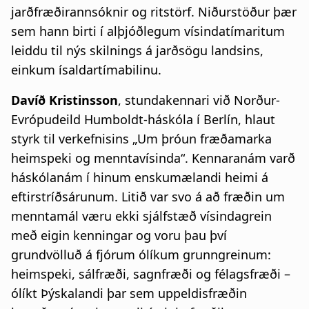
jarðfræðirannsóknir og ritstörf. Niðurstöður þær
sem hann birti í alþjóðlegum vísindatímaritum
leiddu til nýs skilnings á jarðsögu landsins,
einkum ísaldartímabilinu.
Davíð Kristinsson
, stundakennari við Norður-
Evrópudeild Humboldt-háskóla í Berlín, hlaut
styrk til verkefnisins „Um þróun fræðamarka
heimspeki og menntavísinda“. Kennaranám varð
háskólanám í hinum enskumælandi heimi á
eftirstríðsárunum. Litið var svo á að fræðin um
menntamál væru ekki sjálfstæð vísindagrein
með eigin kenningar og voru þau því
grundvölluð á fjórum ólíkum grunngreinum:
heimspeki, sálfræði, sagnfræði og félagsfræði –
ólíkt Þýskalandi þar sem uppeldisfræðin