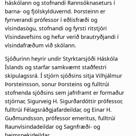
háskólann og stofnandi Rannsóknaseturs í
barna- og fjölskylduvernd. Þorsteinn er
fyrrverandi prófessor í eðlisfræði og
vísindasögu, stofnandi og fyrsti ritstjóri
Vísindavefsins og hefur verið brautryðjandi í
vísindafræðum við skólann.
Sjóðurinn heyrir undir Styrktarsjóði Háskóla
Íslands og starfar samkvæmt staðfestri
skipulagssrá. Í stjórn sjóðsins sitja Vilhjálmur
Þorsteinsson, sonur Þorsteins og fulltrúi
stofnenda sjóðsins sem jafnframt er formaður
stjórnar, Sigurveig H. Sigurðardóttir prófessor,
fulltrúi Félagsráðgjafardeildar, og Einar H.
Guðmundsson, prófessor emeritus, fulltrúi
Raunvísindadeildar og Sagnfræði- og
heimspekideildar.