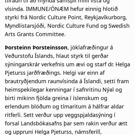
tilraun til að mynda samspil milli lista og
vísinda. IMMUNE/ÓNÆM hefur einnig hlotið
styrki frá Nordic Culture Point, Reykjavíkurborg,
Myndlistarsjóði, Nordic Culture Fund og Swedish
Arts Grants Committee.
Þorsteinn Þorsteinsson
, jöklafræðingur á
Veðurstofu Íslands, hlaut styrk til gerðar
sýningarskrár verkefnis um ævi og starf dr. Helga
Pjeturss jarðfræðings. Helgi var einn af
brautryðjendum raunvísinda á Íslandi, setti fram
heimspekilegar kenningar í safnritinu Nýal og
birti mikinn fjölda greina í íslenskum og
erlendum blöðum og tímaritum á hálfrar aldar
ritferli. Sett verður upp veggspjaldasýning í
forsal Landsbókasafns þar sem rakin verður ætt
og uppruni Helga Pjeturss, námsferill,