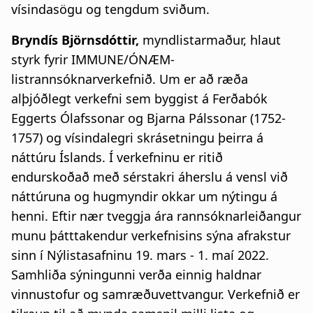
vísindasögu og tengdum sviðum.
Bryndís Björnsdóttir,
myndlistarmaður, hlaut
styrk fyrir IMMUNE/ÓNÆM-
listrannsóknarverkefnið. Um er að ræða
alþjóðlegt verkefni sem byggist á Ferðabók
Eggerts Ólafssonar og Bjarna Pálssonar (1752-
1757) og vísindalegri skrásetningu þeirra á
náttúru Íslands. Í verkefninu er ritið
endurskoðað með sérstakri áherslu á vensl við
náttúruna og hugmyndir okkar um nýtingu á
henni. Eftir nær tveggja ára rannsóknarleiðangur
munu þátttakendur verkefnisins sýna afrakstur
sinn í Nýlistasafninu 19. mars - 1. maí 2022.
Samhliða sýningunni verða einnig haldnar
vinnustofur og samræðuvettvangur. Verkefnið er