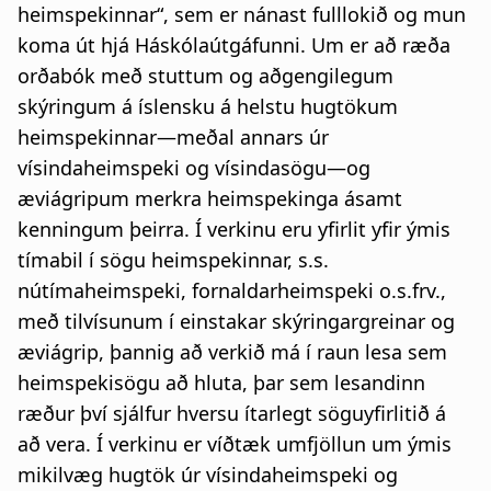
heimspekinnar“, sem er nánast fulllokið og mun
koma út hjá Háskólaútgáfunni. Um er að ræða
orðabók með stuttum og aðgengilegum
skýringum á íslensku á helstu hugtökum
heimspekinnar—meðal annars úr
vísindaheimspeki og vísindasögu—og
æviágripum merkra heimspekinga ásamt
kenningum þeirra. Í verkinu eru yfirlit yfir ýmis
tímabil í sögu heimspekinnar, s.s.
nútímaheimspeki, fornaldarheimspeki o.s.frv.,
með tilvísunum í einstakar skýringargreinar og
æviágrip, þannig að verkið má í raun lesa sem
heimspekisögu að hluta, þar sem lesandinn
ræður því sjálfur hversu ítarlegt söguyfirlitið á
að vera. Í verkinu er víðtæk umfjöllun um ýmis
mikilvæg hugtök úr vísindaheimspeki og