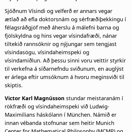
Sjóðnum Vísindi og velferð er annars vegar
ætlað að efla doktorsnám og sérfræðiþekkingu í
félagsráðgjöf með áherslu á málefni barna og
fjölskyldna og hins vegar vísindafræði, nánar
tiltekið rannsóknir og nýjungar sem tengjast
vísindasögu, vísindaheimspeki og
vísindamiðlun. Að þessu sinni voru veittir styrkir
til verkefna á síðarnefndu sviðunum, en auglýst
er árlega eftir umsóknum á hvoru meginsviði til
skiptis.
Victor Karl Magnússon
stundar meistaranám í
rökfræði og vísindaheimspeki við Ludwig-
Maximilians háskólann í München. Námið er
innan vébanda stofnunar sem heitir Munich
Center for Mathematical Philosophy (MCMP) og