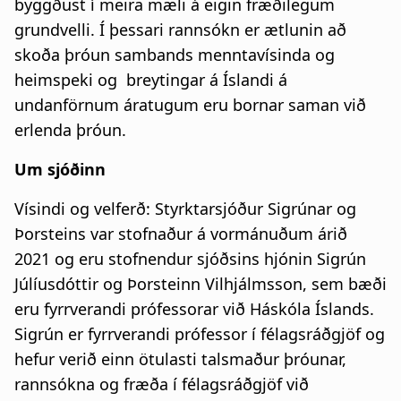
byggðust í meira mæli á eigin fræðilegum
grundvelli. Í þessari rannsókn er ætlunin að
skoða þróun sambands menntavísinda og
heimspeki og breytingar á Íslandi á
undanförnum áratugum eru bornar saman við
erlenda þróun.
Um sjóðinn
Vísindi og velferð: Styrktarsjóður Sigrúnar og
Þorsteins var stofnaður á vormánuðum árið
2021 og eru stofnendur sjóðsins hjónin Sigrún
Júlíusdóttir og Þorsteinn Vilhjálmsson, sem bæði
eru fyrrverandi prófessorar við Háskóla Íslands.
Sigrún er fyrrverandi prófessor í félagsráðgjöf og
hefur verið einn ötulasti talsmaður þróunar,
rannsókna og fræða í félagsráðgjöf við