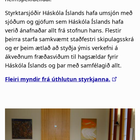
Styrktarsjóðir Háskóla Íslands hafa umsjón með
sjóðum og gjöfum sem Háskóla Íslands hafa
verið ánafnaðar allt frá stofnun hans. Flestir
þeirra starfa samkvæmt staðfestri skipulagsskrá
og er þeim ætlað að styðja ýmis verkefni á
ákveðnum fræðasviðum til hagsældar fyrir
Háskóla Íslands og þar með samfélagið allt.
Fleiri myndir frá úthlutun styrkjanna.