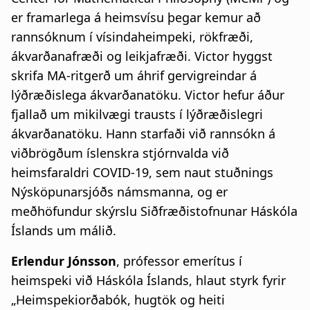
er framarlega á heimsvísu þegar kemur að
rannsóknum í vísindaheimpeki, rökfræði,
ákvarðanafræði og leikjafræði. Victor hyggst
skrifa MA-ritgerð um áhrif gervigreindar á
lýðræðislega ákvarðanatöku. Victor hefur áður
fjallað um mikilvægi trausts í lýðræðislegri
ákvarðanatöku. Hann starfaði við rannsókn á
viðbrögðum íslenskra stjórnvalda við
heimsfaraldri COVID-19, sem naut stuðnings
Nýsköpunarsjóðs námsmanna, og er
meðhöfundur skýrslu Siðfræðistofnunar Háskóla
Íslands um málið.
Erlendur Jónsson
, prófessor emerítus í
heimspeki við Háskóla Íslands, hlaut styrk fyrir
„Heimspekiorðabók, hugtök og heiti