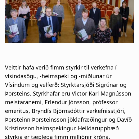
n
a
a
t
r
i
s
o
l
n
ó
Veittir hafa verið fimm styrkir til verkefna í
ð
vísindasögu, -heimspeki og -miðlunar úr
Vísindum og velferð: Styrktarsjóði Sigrúnar og
Þorsteins. Styrkhafar eru Victor Karl Magnússon
meistaranemi, Erlendur Jónsson, prófessor
emeritus, Bryndís Björnsdóttir verkefnisstjóri,
Þorsteinn Þorsteinsson jöklafræðingur og Davíð
Kristinsson heimspekingur. Heildarupphæð
styrkja er tæplega fimm milljónir króna.