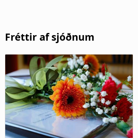
Jónína Lilja Pálsdóttir
Fjóla Jóhannesdóttir
Jóhannes Loftsson
Hörður Jóhannsson
Fréttir af sjóðnum