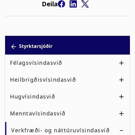
Deila
Styrktarsjóðir