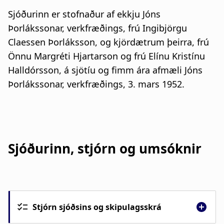
Sjóðurinn er stofnaður af ekkju Jóns
Þorlákssonar, verkfræðings, frú Ingibjörgu
Claessen Þorláksson, og kjördætrum þeirra, frú
Önnu Margréti Hjartarson og frú Elínu Kristínu
Halldórsson, á sjötíu og fimm ára afmæli Jóns
Þorlákssonar, verkfræðings, 3. mars 1952.
Sjóðurinn, stjórn og umsóknir
Stjórn sjóðsins og skipulagsskrá