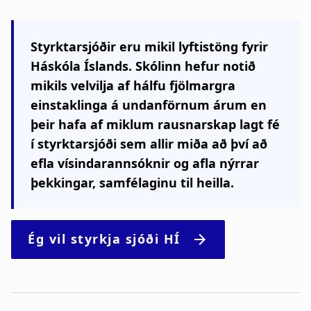
Styrktarsjóðir eru mikil lyftistöng fyrir
Háskóla Íslands. Skólinn hefur notið
mikils velvilja af hálfu fjölmargra
einstaklinga á undanförnum árum en
þeir hafa af miklum rausnarskap lagt fé
í styrktarsjóði sem allir miða að því að
efla vísindarannsóknir og afla nýrrar
þekkingar, samfélaginu til heilla.