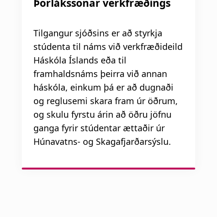
n
Þorlákssonar verkfræðings
a
a
t
Tilgangur sjóðsins er að styrkja
r
i
stúdenta til náms við verkfræðideild
s
o
Háskóla Íslands eða til
framhaldsnáms þeirra við annan
l
n
háskóla, einkum þá er að dugnaði
ó
og reglusemi skara fram úr öðrum,
ð
og skulu fyrstu árin að öðru jöfnu
ganga fyrir stúdentar ættaðir úr
Húnavatns- og Skagafjarðarsýslu.