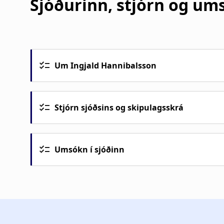
Sjóðurinn, stjórn og um
Um Ingjald Hannibalsson
Stjórn sjóðsins og skipulagsskrá
Umsókn í sjóðinn