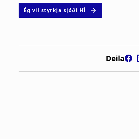
Álfheiður Erla Guðmundsdótti
Steinar Logi Helgason
Örnólfur Eldon Þórsson
Deila
Hrafnhildur Marta Guðmundsdóttir
Snæbjörg Guðmunda Gunnarsdótti
Þórey Arna Snorradóttir
Sjá umfjöllun um styrkhafa 2017.