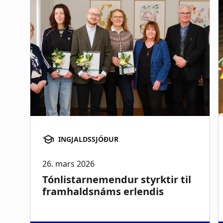
Flemming Viðar Valmundsson
Guðbjartur Hákonarson
Harpa Ósk Björnsdóttir
Geirþrúður Anna Guðmundsdóttir
Guðjón Viðarsson
Herdís Mjöll Guðmundsdóttir
Kristín Ýr Jónsdóttir
Þorkell Nordal