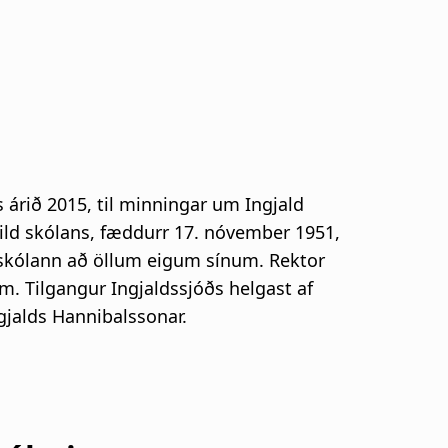
s árið 2015, til minningar um Ingjald
ild skólans, fæddurr 17. nóvember 1951,
háskólann að öllum eigum sínum. Rektor
. Tilgangur Ingjaldssjóðs helgast af
gjalds Hannibalssonar.