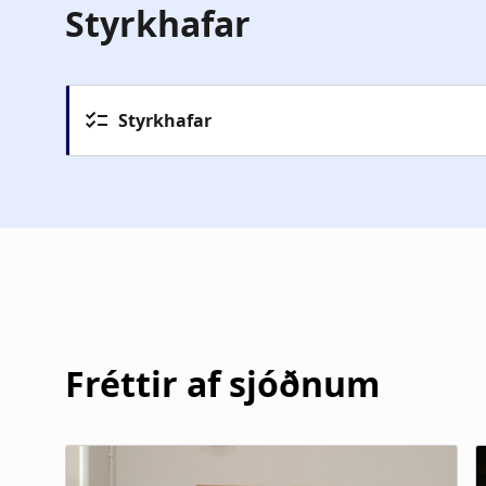
Styrkhafar
Styrkhafar
Hafrún Birna Björnsdóttir
Hjörtur Páll Eggertsson
Ólína Ákadóttir
Fréttir af sjóðnum
Elías Ýmir Larsen