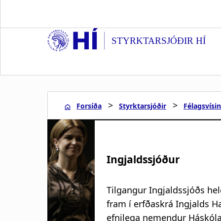
S
k
i
STYRKTARSJÓÐIR HÍ
p
t
o
m
a
>
>
Forsíða
Styrktarsjóðir
Félagsvísi
i
n
L
c
o
e
n
Ingjaldssjóður
t
i
e
Tilgangur Ingjaldssjóðs he
n
ð
t
fram í erfðaskrá Ingjalds H
efnilega nemendur Háskóla 