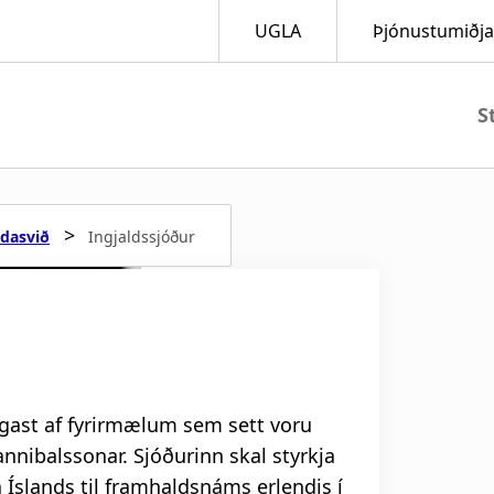
M
a
>
ndasvið
Ingjaldssjóður
i
n
n
a
lgast af fyrirmælum sem sett voru
annibalssonar. Sjóðurinn skal styrkja
v
Íslands til framhaldsnáms erlendis í