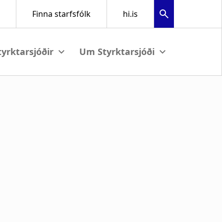
View submenu
View submenu