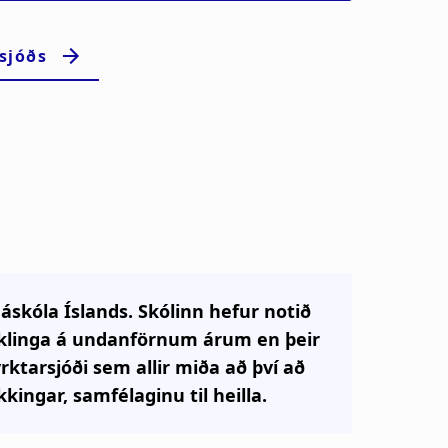
 Háskóla Íslands. Skólinn hefur notið
staklinga á undanförnum árum en þeir
rktarsjóði sem allir miða að því að
kingar, samfélaginu til heilla.