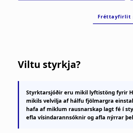
Hekla Finnsdóttir
Ísak Einar Rúnarsson
Kolbeinn Stefánsson
Kristín Einarsdóttir Mäntylä
Viltu styrkja?
Bryndís Guðjónsdóttir
Pétur Eggertsson
Styrktarsjóðir eru mikil lyftistöng fyrir
Sólveig Steinþórsdóttir
Lárus Sindri Lárusson
mikils velvilja af hálfu fjölmargra ein
hafa af miklum rausnarskap lagt fé í sty
efla vísindarannsóknir og afla nýrrar þek