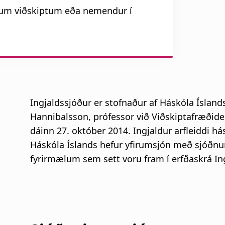
i
egum viðskiptum eða nemendur í
g
a
t
Ingjaldssjóður er stofnaður af Háskóla Ísland
i
Hannibalsson, prófessor við Viðskiptafræðide
o
dáinn 27. október 2014. Ingjaldur arfleiddi 
Háskóla Íslands hefur yfirumsjón með sjóðnum
n
fyrirmælum sem sett voru fram í erfðaskrá In