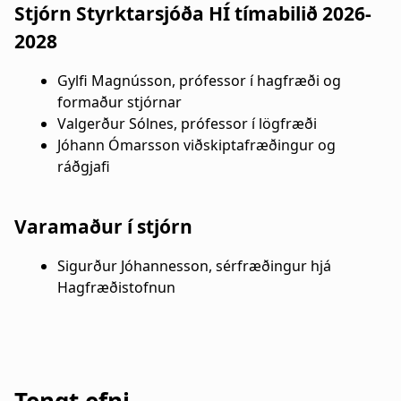
n
a
Stjórn Styrktarsjóða HÍ tímabilið 2026-
a
t
2028
r
i
Gylfi Magnússon, prófessor í hagfræði og
formaður stjórnar
s
o
Valgerður Sólnes, prófessor í lögfræði
l
n
Jóhann Ómarsson viðskiptafræðingur og
ráðgjafi
ó
ð
Varamaður í stjórn
Sigurður Jóhannesson, sérfræðingur hjá
Hagfræðistofnun