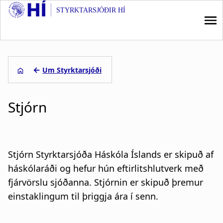
STYRKTARSJÓÐIR HÍ
S
k
i
p
M
t
a
←
Um Styrktarsjóði
o
m
L
i
a
Stjórn
e
i
n
n
i
n
c
o
ð
a
Stjórn Styrktarsjóða Háskóla Íslands er skipuð af
n
s
v
t
háskólaráði og hefur hún eftirlitshlutverk með
e
fjárvörslu sjóðanna. Stjórnin er skipuð þremur
a
i
n
einstaklingum til þriggja ára í senn.
g
t
g