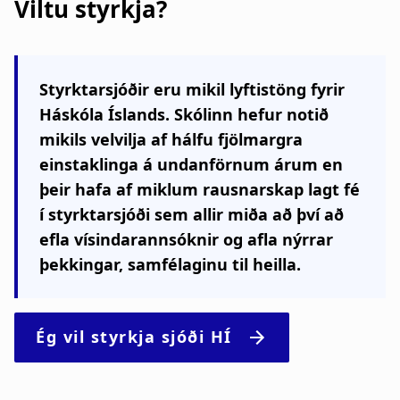
Viltu styrkja?
Styrktarsjóðir eru mikil lyftistöng fyrir
Háskóla Íslands. Skólinn hefur notið
mikils velvilja af hálfu fjölmargra
einstaklinga á undanförnum árum en
þeir hafa af miklum rausnarskap lagt fé
í styrktarsjóði sem allir miða að því að
efla vísindarannsóknir og afla nýrrar
þekkingar, samfélaginu til heilla.