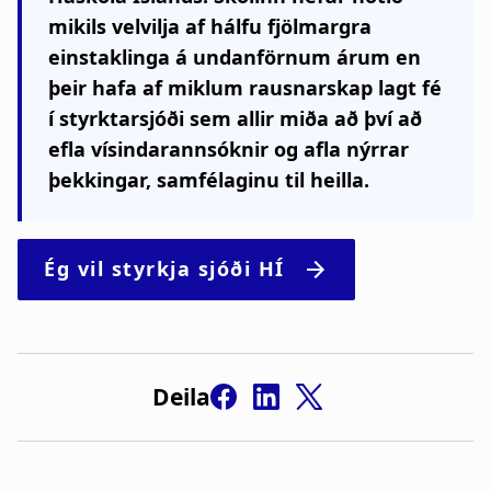
mikils velvilja af hálfu fjölmargra
einstaklinga á undanförnum árum en
þeir hafa af miklum rausnarskap lagt fé
í styrktarsjóði sem allir miða að því að
efla vísindarannsóknir og afla nýrrar
þekkingar, samfélaginu til heilla.
Deila