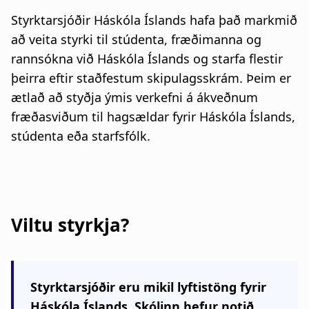
Styrktarsjóðir Háskóla Íslands hafa það markmið
að veita styrki til stúdenta, fræðimanna og
rannsókna við Háskóla Íslands og starfa flestir
þeirra eftir staðfestum skipulagsskrám. Þeim er
ætlað að styðja ýmis verkefni á ákveðnum
fræðasviðum til hagsældar fyrir Háskóla Íslands,
stúdenta eða starfsfólk.
Viltu styrkja?
Styrktarsjóðir eru mikil lyftistöng fyrir
Háskóla Íslands. Skólinn hefur notið