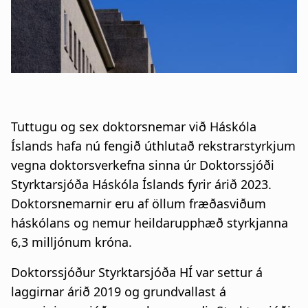
n
a
a
t
r
i
s
o
l
n
Tuttugu og sex doktorsnemar við Háskóla
ó
Íslands hafa nú fengið úthlutað rekstrarstyrkjum
ð
vegna doktorsverkefna sinna úr Doktorssjóði
Styrktarsjóða Háskóla Íslands fyrir árið 2023.
Doktorsnemarnir eru af öllum fræðasviðum
háskólans og nemur heildarupphæð styrkjanna
6,3 milljónum króna.
Doktorssjóður Styrktarsjóða HÍ var settur á
laggirnar árið 2019 og grundvallast á