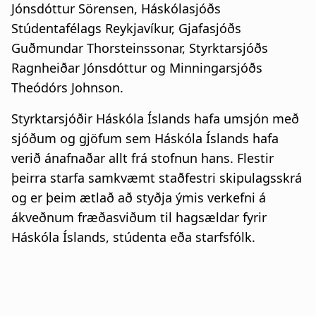
Jónsdóttur Sörensen, Háskólasjóðs
Stúdentafélags Reykjavíkur, Gjafasjóðs
Guðmundar Thorsteinssonar, Styrktarsjóðs
Ragnheiðar Jónsdóttur og Minningarsjóðs
Theódórs Johnson.
Styrktarsjóðir Háskóla Íslands hafa umsjón með
sjóðum og gjöfum sem Háskóla Íslands hafa
verið ánafnaðar allt frá stofnun hans. Flestir
þeirra starfa samkvæmt staðfestri skipulagsskrá
og er þeim ætlað að styðja ýmis verkefni á
ákveðnum fræðasviðum til hagsældar fyrir
Háskóla Íslands, stúdenta eða starfsfólk.