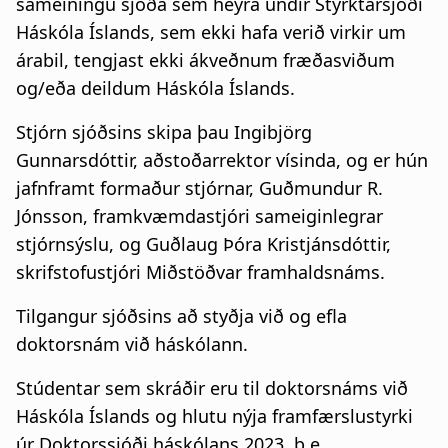
sameiningu sjóða sem heyra undir Styrktarsjóði
Háskóla Íslands, sem ekki hafa verið virkir um
árabil, tengjast ekki ákveðnum fræðasviðum
og/eða deildum Háskóla Íslands.
Stjórn sjóðsins skipa þau Ingibjörg
Gunnarsdóttir, aðstoðarrektor vísinda, og er hún
jafnframt formaður stjórnar, Guðmundur R.
Jónsson, framkvæmdastjóri sameiginlegrar
stjórnsýslu, og Guðlaug Þóra Kristjánsdóttir,
skrifstofustjóri Miðstöðvar framhaldsnáms.
Tilgangur sjóðsins að styðja við og efla
doktorsnám við háskólann.
Stúdentar sem skráðir eru til doktorsnáms við
Háskóla Íslands og hlutu nýja framfærslustyrki
úr Doktorssjóði háskólans 2023, þ.e.