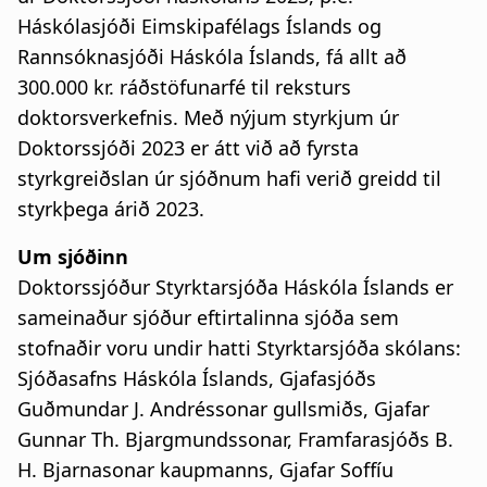
Háskólasjóði Eimskipafélags Íslands og
Rannsóknasjóði Háskóla Íslands, fá allt að
300.000 kr. ráðstöfunarfé til reksturs
doktorsverkefnis. Með nýjum styrkjum úr
Doktorssjóði 2023 er átt við að fyrsta
styrkgreiðslan úr sjóðnum hafi verið greidd til
styrkþega árið 2023.
Um sjóðinn
Doktorssjóður Styrktarsjóða Háskóla Íslands er
sameinaður sjóður eftirtalinna sjóða sem
stofnaðir voru undir hatti Styrktarsjóða skólans:
Sjóðasafns Háskóla Íslands, Gjafasjóðs
Guðmundar J. Andréssonar gullsmiðs, Gjafar
Gunnar Th. Bjargmundssonar, Framfarasjóðs B.
H. Bjarnasonar kaupmanns, Gjafar Soffíu