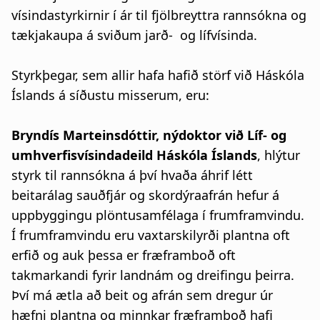
vísindastyrkirnir í ár til fjölbreyttra rannsókna og
tækjakaupa á sviðum jarð- og lífvísinda.
Styrkþegar, sem allir hafa hafið störf við Háskóla
Íslands á síðustu misserum, eru:
Bryndís Marteinsdóttir, nýdoktor við Líf- og
umhverfisvísindadeild Háskóla Íslands
, hlýtur
styrk til rannsókna á því hvaða áhrif létt
beitarálag sauðfjár og skordýraafrán hefur á
uppbyggingu plöntusamfélaga í frumframvindu.
Í frumframvindu eru vaxtarskilyrði plantna oft
erfið og auk þessa er fræframboð oft
takmarkandi fyrir landnám og dreifingu þeirra.
Því má ætla að beit og afrán sem dregur úr
hæfni plantna og minnkar fræframboð hafi