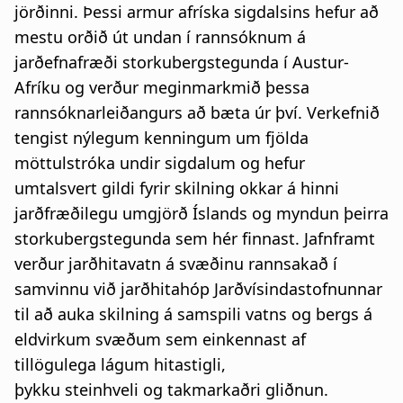
jörðinni. Þessi armur afríska sigdalsins hefur að
mestu orðið út undan í rannsóknum á
jarðefnafræði storkubergstegunda í Austur-
Afríku og verður meginmarkmið þessa
rannsóknarleiðangurs að bæta úr því. Verkefnið
tengist nýlegum kenningum um fjölda
möttulstróka undir sigdalum og hefur
umtalsvert gildi fyrir skilning okkar á hinni
jarðfræðilegu umgjörð Íslands og myndun þeirra
storkubergstegunda sem hér finnast. Jafnframt
verður jarðhitavatn á svæðinu rannsakað í
samvinnu við jarðhitahóp Jarðvísindastofnunnar
til að auka skilning á samspili vatns og bergs á
eldvirkum svæðum sem einkennast af
tillögulega lágum hitastigli,
þykku steinhveli og takmarkaðri gliðnun.