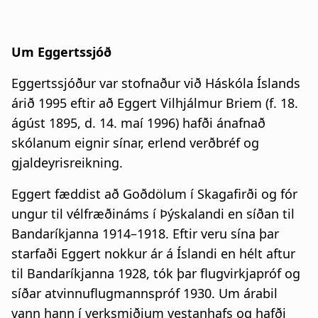
Um Eggertssjóð
Eggertssjóður var stofnaður við Háskóla Íslands
árið 1995 eftir að Eggert Vilhjálmur Briem (f. 18.
ágúst 1895, d. 14. maí 1996) hafði ánafnað
skólanum eignir sínar, erlend verðbréf og
gjaldeyrisreikning.
Eggert fæddist að Goðdölum í Skagafirði og fór
ungur til vélfræðináms í Þýskalandi en síðan til
Bandaríkjanna 1914–1918. Eftir veru sína þar
starfaði Eggert nokkur ár á Íslandi en hélt aftur
til Bandaríkjanna 1928, tók þar flugvirkjapróf og
síðar atvinnuflugmannspróf 1930. Um árabil
vann hann í verksmiðjum vestanhafs og hafði