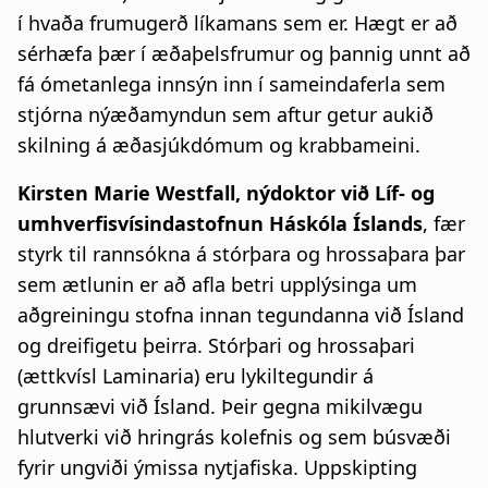
í hvaða frumugerð líkamans sem er. Hægt er að
sérhæfa þær í æðaþelsfrumur og þannig unnt að
fá ómetanlega innsýn inn í sameindaferla sem
stjórna nýæðamyndun sem aftur getur aukið
skilning á æðasjúkdómum og krabbameini.
Kirsten Marie Westfall, nýdoktor við Líf- og
umhverfisvísindastofnun Háskóla Íslands
, fær
styrk til rannsókna á stórþara og hrossaþara þar
sem ætlunin er að afla betri upplýsinga um
aðgreiningu stofna innan tegundanna við Ísland
og dreifigetu þeirra. Stórþari og hrossaþari
(ættkvísl Laminaria) eru lykiltegundir á
grunnsævi við Ísland. Þeir gegna mikilvægu
hlutverki við hringrás kolefnis og sem búsvæði
fyrir ungviði ýmissa nytjafiska. Uppskipting