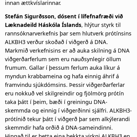
innan ættkvíslarinnar.
Stefán Sigurðsson, dósent í lífefnafræði við
Læknadeild Háskóla Íslands
, hlýtur styrk til
rannsóknarverkefnis þar sem hlutverk prótínsins
ALKBH3 verður skoðað í viðgerð á DNA.
Markmið verkefnisins er að auka skilning á DNA
viðgerðarferlum sem eru nauðsynlegir öllum
frumum. Gallar í þessum ferlum auka líkur á
myndun krabbameina og hafa einnig áhrif á
framvindu sjúkdómsins. Þessir viðgerðarferlar
eru nokkuð vel skilgreindir og fjölmörg prótín
taka þátt í þeim, bæði í greiningu DNA-
skemmda og einnig í viðgerðinni sjálfri. ALKBH3-
prótínið tekur þátt í viðgerð þar sem alkýlerandi
skemmdir hafa orðið á DNA-sameindinni.
Hingað til er þetta eina þekkta virkni ALKBH3 en