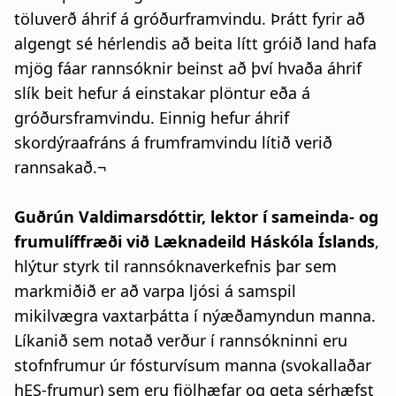
töluverð áhrif á gróðurframvindu. Þrátt fyrir að
algengt sé hérlendis að beita lítt gróið land hafa
mjög fáar rannsóknir beinst að því hvaða áhrif
slík beit hefur á einstakar plöntur eða á
gróðursframvindu. Einnig hefur áhrif
skordýraafráns á frumframvindu lítið verið
rannsakað.¬
Guðrún Valdimarsdóttir, lektor í sameinda- og
frumulíffræði við Læknadeild Háskóla Íslands
,
hlýtur styrk til rannsóknaverkefnis þar sem
markmiðið er að varpa ljósi á samspil
mikilvægra vaxtarþátta í nýæðamyndun manna.
Líkanið sem notað verður í rannsókninni eru
stofnfrumur úr fósturvísum manna (svokallaðar
hES-frumur) sem eru fjölhæfar og geta sérhæfst