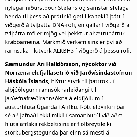
nýlegar niðurstöður Stefáns og samstarfsfélaga
benda til þess að prótínið geti líka tekið þátt í
viðgerð á tvíþátta DNA-rofi, en gallar í viðgerð á
tvíþátta rofi er mjög vel þekktur áhættuþáttur
krabbameina. Markmið verkefnisins er því að
rannsaka hlutverk ALKBH3 í viðgerð á þessu rofi.
Sæmundur Ari Halldórsson, nýdoktor við
Norræna eldfjallasetrið við Jarðvísindastofnun
Háskóla Íslands
, hlýtur styrk til þátttöku í
alþjóðlegum rannsóknarleiðangi til
jarðefnafræðirannsókna á eldfjöllum í
austurhluta Úganda í Afríku. Þótt eldvirkni þar
sé að jafnaði ekki mikil í samanburði við aðra
hluta afríska rekbeltisins er fjölbreytileiki
storkubergstegunda þar einn sá mesti á