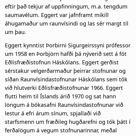
eftir það tekjur af uppfinningum, m.a. tengdum
saumavélum. Eggert var jafnframt mikill
áhugamaður um raunvísindi og las sér margt til
um þau.
Eggert kynntist Þorbirni Sigurgeirssyni prófessor
um 1958 en Þorbjörn hafði þá nýverið sett á fót
Eðlisfræðistofnun Háskólans. Eggert gerðist
sérstakur velgerðarmaður þeirrar stofnunar og
síðan Raunvísindastofnunar Háskólans sem tók
við hlutverki Eðlisfræðistofnunar 1966. Eggert
flutti heim til Íslands árið 1970 og sat hann
löngum á bókasafni Raunvísindastofnunar við
lestur á efri árum sínum, spjallaði við
starfsmenn um fræðileg hugðarefni og tók þátt í
ferðalögum á vegum stofnunarinnar, meðal