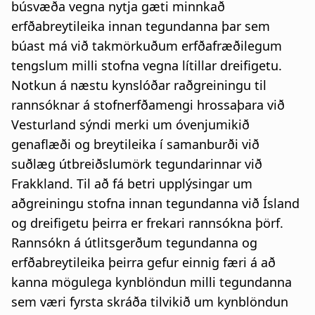
búsvæða vegna nytja gæti minnkað
erfðabreytileika innan tegundanna þar sem
búast má við takmörkuðum erfðafræðilegum
tengslum milli stofna vegna lítillar dreifigetu.
Notkun á næstu kynslóðar raðgreiningu til
rannsóknar á stofnerfðamengi hrossaþara við
Vesturland sýndi merki um óvenjumikið
genaflæði og breytileika í samanburði við
suðlæg útbreiðslumörk tegundarinnar við
Frakkland. Til að fá betri upplýsingar um
aðgreiningu stofna innan tegundanna við Ísland
og dreifigetu þeirra er frekari rannsókna þörf.
Rannsókn á útlitsgerðum tegundanna og
erfðabreytileika þeirra gefur einnig færi á að
kanna mögulega kynblöndun milli tegundanna
sem væri fyrsta skráða tilvikið um kynblöndun