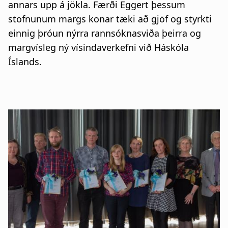
annars upp á jökla. Færði Eggert þessum
stofnunum margs konar tæki að gjöf og styrkti
einnig þróun nýrra rannsóknasviða þeirra og
margvísleg ný vísindaverkefni við Háskóla
Íslands.