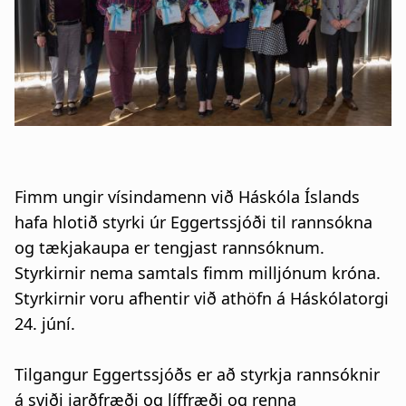
n
a
a
t
r
i
s
o
l
n
ó
Fimm ungir vísindamenn við Háskóla Íslands
ð
hafa hlotið styrki úr Eggertssjóði til rannsókna
og tækjakaupa er tengjast rannsóknum.
Styrkirnir nema samtals fimm milljónum króna.
Styrkirnir voru afhentir við athöfn á Háskólatorgi
24. júní.
Tilgangur Eggertssjóðs er að styrkja rannsóknir
á sviði jarðfræði og líffræði og renna