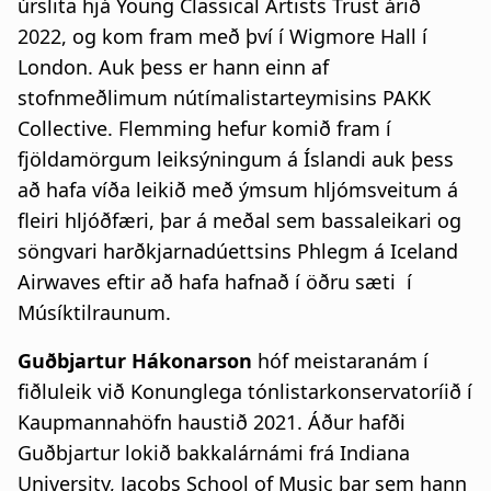
úrslita hjá Young Classical Artists Trust árið
2022, og kom fram með því í Wigmore Hall í
London. Auk þess er hann einn af
stofnmeðlimum nútímalistarteymisins PAKK
Collective. Flemming hefur komið fram í
fjöldamörgum leiksýningum á Íslandi auk þess
að hafa víða leikið með ýmsum hljómsveitum á
fleiri hljóðfæri, þar á meðal sem bassaleikari og
söngvari harðkjarnadúettsins Phlegm á Iceland
Airwaves eftir að hafa hafnað í öðru sæti í
Músíktilraunum.
Guðbjartur Hákonarson
hóf meistaranám í
fiðluleik við Konunglega tónlistarkonservatoríið í
Kaupmannahöfn haustið 2021. Áður hafði
Guðbjartur lokið bakkalárnámi frá Indiana
University, Jacobs School of Music þar sem hann