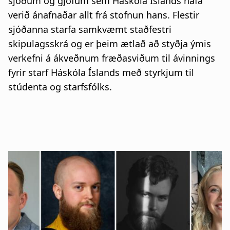
sjóðum og gjöfum sem Háskóla Íslands hafa
verið ánafnaðar allt frá stofnun hans. Flestir
sjóðanna starfa samkvæmt staðfestri
skipulagsskrá og er þeim ætlað að styðja ýmis
verkefni á ákveðnum fræðasviðum til ávinnings
fyrir starf Háskóla Íslands með styrkjum til
stúdenta og starfsfólks.