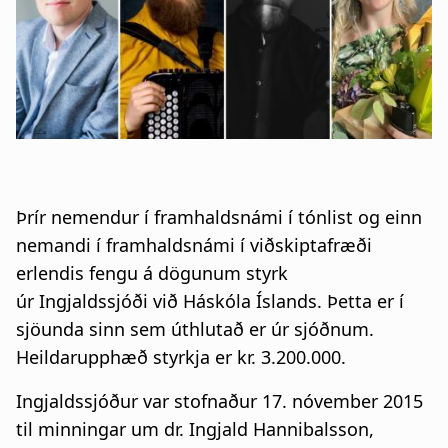
n
a
a
t
r
i
s
o
l
n
ó
Þrír nemendur í framhaldsnámi í tónlist og einn
ð
nemandi í framhaldsnámi í viðskiptafræði
erlendis fengu á dögunum styrk
úr Ingjaldssjóði við Háskóla Íslands. Þetta er í
sjöunda sinn sem úthlutað er úr sjóðnum.
Heildarupphæð styrkja er kr. 3.200.000.
Ingjaldssjóður var stofnaður 17. nóvember 2015
til minningar um dr. Ingjald Hannibalsson,