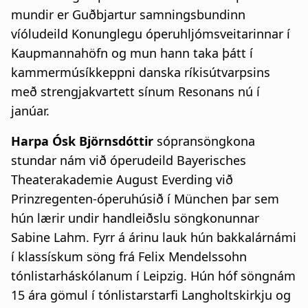
mundir er Guðbjartur samningsbundinn
víóludeild Konunglegu óperuhljómsveitarinnar í
Kaupmannahöfn og mun hann taka þátt í
kammermúsíkkeppni danska ríkisútvarpsins
með strengjakvartett sínum Resonans nú í
janúar.
Harpa Ósk Björnsdóttir
sópransöngkona
stundar nám við óperudeild Bayerisches
Theaterakademie August Everding við
Prinzregenten-óperuhúsið í München þar sem
hún lærir undir handleiðslu söngkonunnar
Sabine Lahm. Fyrr á árinu lauk hún bakkalárnámi
í klassískum söng frá Felix Mendelssohn
tónlistarháskólanum í Leipzig. Hún hóf söngnám
15 ára gömul í tónlistarstarfi Langholtskirkju og