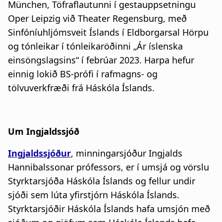
München, Töfraflautunni í gestauppsetningu
Oper Leipzig við Theater Regensburg, með
Sinfóníuhljómsveit Íslands í Eldborgarsal Hörpu
og tónleikar í tónleikaröðinni „Ár íslenska
einsöngslagsins“ í febrúar 2023. Harpa hefur
einnig lokið BS-prófi í rafmagns- og
tölvuverkfræði frá Háskóla Íslands.
Um Ingjaldssjóð
Ingjaldssjóður
, minningarsjóður Ingjalds
Hannibalssonar prófessors, er í umsjá og vörslu
Styrktarsjóða Háskóla Íslands og fellur undir
sjóði sem lúta yfirstjórn Háskóla Íslands.
Styrktarsjóðir Háskóla Íslands hafa umsjón með