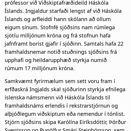
prófessor við Viðskiptafræðideild Háskóla
Íslands. Ingjaldur starfaði lengst af við Háskóla
Íslands og arfleiddi hann skólann að öllum
eigum sínum. Stofnfé sjóðsins nam rúmlega
sjötíu milljónum króna og frá stofnun hafa
jafnframt borist gjafir í sjóðinn. Samtals hafa 22
framhaldsnemar notið stuðnings sjóðsins frá
upphafi og heildarupphæð styrkja numið
rúmum 17 milljónum króna.
Samkvæmt fyrirmælum sem sett voru fram í
erfðaskrá Ingjalds skal sjóðurinn styrkja efnilega
íslenska námsmenn við Háskóla Íslands til
framhaldsnáms erlendis í rekstrarstjórnun og
alþjóðlegum viðskiptum eða nemendur í tónlist.
Stjórn sjóðsins skipa Karólína Eiríksdóttir, Þórður
Sverrisson og Runólfur Smári Steinþórsson, sem