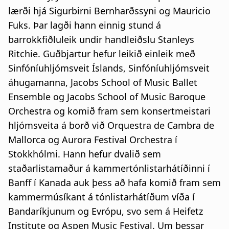
lærði hjá Sigurbirni Bernharðssyni og Mauricio
Fuks. Þar lagði hann einnig stund á
barrokkfiðluleik undir handleiðslu Stanleys
Ritchie. Guðbjartur hefur leikið einleik með
Sinfóníuhljómsveit Íslands, Sinfóníuhljómsveit
áhugamanna, Jacobs School of Music Ballet
Ensemble og Jacobs School of Music Baroque
Orchestra og komið fram sem konsertmeistari
hljómsveita á borð við Orquestra de Cambra de
Mallorca og Aurora Festival Orchestra í
Stokkhólmi. Hann hefur dvalið sem
staðarlistamaður á kammertónlistarhátíðinni í
Banff í Kanada auk þess að hafa komið fram sem
kammermúsíkant á tónlistarhátíðum víða í
Bandaríkjunum og Evrópu, svo sem á Heifetz
Institute og Aspen Music Festival. Um þessar