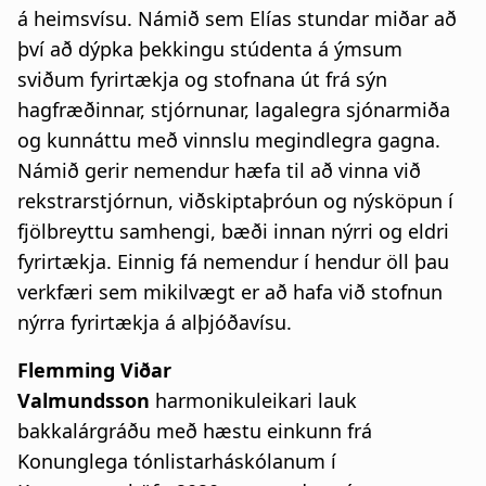
á heimsvísu. Námið sem Elías stundar miðar að
því að dýpka þekkingu stúdenta á ýmsum
sviðum fyrirtækja og stofnana út frá sýn
hagfræðinnar, stjórnunar, lagalegra sjónarmiða
og kunnáttu með vinnslu megindlegra gagna.
Námið gerir nemendur hæfa til að vinna við
rekstrarstjórnun, viðskiptaþróun og nýsköpun í
fjölbreyttu samhengi, bæði innan nýrri og eldri
fyrirtækja. Einnig fá nemendur í hendur öll þau
verkfæri sem mikilvægt er að hafa við stofnun
nýrra fyrirtækja á alþjóðavísu.
Flemming Viðar
Valmundsson
harmonikuleikari lauk
bakkalárgráðu með hæstu einkunn frá
Konunglega tónlistarháskólanum í