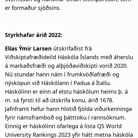
er formaður sjóðsins.
Styrkhafar árið 2022:
Elías Ýmir Larsen
útskrifaðist frá
Viðskiptafræðideild Háskóla Íslands með áherslu
á markaðsfræði og alþjóðaviðskipti vorið 2020.
Nú stundar hann nám í frumkvöðlafræði og
nýsköpun við Háskólann í Padua á Ítalíu.
Háskólinn er einn af elstu háskólum heims þ. á
m. sá fyrsti til að útskrifa konu, árið 1678.
Jafnframt hefur hann hlotið fjölda viðurkenninga
fyrir námsframboð og þátttöku í rannsóknum.
Einnig er háskólinn ofarlega á lista QS World
University Rankings 2023 yfir hátt metna háskóla