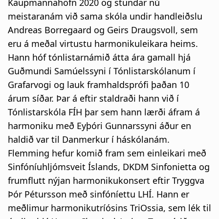
Kaupmannahöfn 2020 og stundar nú
meistaranám við sama skóla undir handleiðslu
Andreas Borregaard og Geirs Draugsvoll, sem
eru á meðal virtustu harmonikuleikara heims.
Hann hóf tónlistarnámið átta ára gamall hjá
Guðmundi Samúelssyni í Tónlistarskólanum í
Grafarvogi og lauk framhaldsprófi þaðan 10
árum síðar. Þar á eftir staldraði hann við í
Tónlistarskóla FÍH þar sem hann lærði áfram á
harmoniku með Eyþóri Gunnarssyni áður en
haldið var til Danmerkur í háskólanám.
Flemming hefur komið fram sem einleikari með
Sinfóníuhljómsveit Íslands, DKDM Sinfonietta og
frumflutt nýjan harmonikukonsert eftir Tryggva
Þór Pétursson með sinfóníettu LHÍ. Hann er
meðlimur harmonikutríósins TriOssia, sem lék til