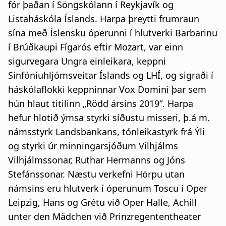
fór þaðan í Söngskólann í Reykjavík og
Listaháskóla Íslands. Harpa þreytti frumraun
sína með Íslensku óperunni í hlutverki Barbarinu
í Brúðkaupi Fígarós eftir Mozart, var einn
sigurvegara Ungra einleikara, keppni
Sinfóníuhljómsveitar Íslands og LHÍ, og sigraði í
háskólaflokki keppninnar Vox Domini þar sem
hún hlaut titilinn „Rödd ársins 2019“. Harpa
hefur hlotið ýmsa styrki síðustu misseri, þ.á m.
námsstyrk Landsbankans, tónleikastyrk frá Ýli
og styrki úr minningarsjóðum Vilhjálms
Vilhjálmssonar, Ruthar Hermanns og Jóns
Stefánssonar. Næstu verkefni Hörpu utan
námsins eru hlutverk í óperunum Toscu í Oper
Leipzig, Hans og Grétu við Oper Halle, Achill
unter den Mädchen við Prinzregententheater