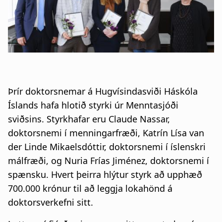
n
a
a
t
r
i
s
o
l
n
Þrír doktorsnemar á Hugvísindasviði Háskóla
ó
Íslands hafa hlotið styrki úr Menntasjóði
ð
sviðsins. Styrkhafar eru Claude Nassar,
doktorsnemi í menningarfræði, Katrín Lísa van
der Linde Mikaelsdóttir, doktorsnemi í íslenskri
málfræði, og Nuria Frías Jiménez, doktorsnemi í
spænsku. Hvert þeirra hlýtur styrk að upphæð
700.000 krónur til að leggja lokahönd á
doktorsverkefni sitt.