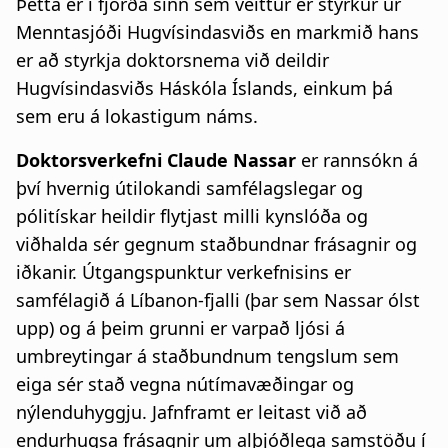
Þetta er í fjórða sinn sem veittur er styrkur úr
Menntasjóði Hugvísindasviðs en markmið hans
er að styrkja doktorsnema við deildir
Hugvísindasviðs Háskóla Íslands, einkum þá
sem eru á lokastigum náms.
Doktorsverkefni Claude Nassar
er rannsókn á
því hvernig útilokandi samfélagslegar og
pólitískar heildir flytjast milli kynslóða og
viðhalda sér gegnum staðbundnar frásagnir og
iðkanir. Útgangspunktur verkefnisins er
samfélagið á Líbanon-fjalli (þar sem Nassar ólst
upp) og á þeim grunni er varpað ljósi á
umbreytingar á staðbundnum tengslum sem
eiga sér stað vegna nútímavæðingar og
nýlenduhyggju. Jafnframt er leitast við að
endurhugsa frásagnir um alþjóðlega samstöðu í