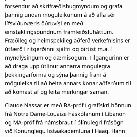
forsendur að skrifræðishugmyndum og grafa
þannig undan möguleikunum á að afla sér
lífsviðurværis öðruvísi en með
einstaklingsbundnum framleiðsluháttum.
Fræðileg og heimspekileg aðferð verkefnisins er
útfærð í ritgerðinni sjálfri og birtist m.a. í
myndlýsingum og dæmisögum. Tilgangurinn er
að draga upp útlínur annarra mögulegra
þekkingarforma og sýna þannig fram á
möguleika til að beita annars konar aðferðum til
að komast af og leita merkingar saman.
Claude Nassar er með BA-próf í grafískri hönnun
frá Notre Dame-Louaize háskólanum í Líbanon
og MA-próf frá námsbraut í ólínulegri frásögn
við Konunglegu listaakademíuna í Haag. Hann