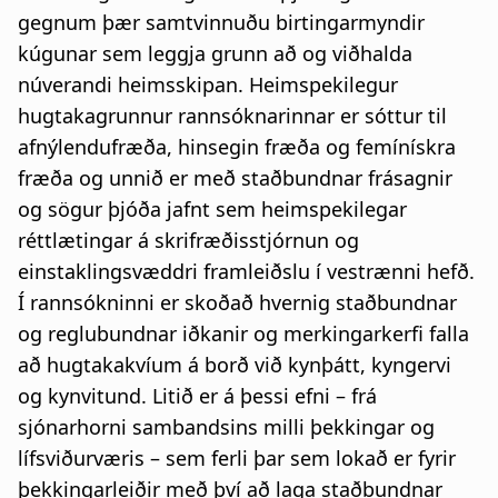
gegnum þær samtvinnuðu birtingarmyndir
kúgunar sem leggja grunn að og viðhalda
núverandi heimsskipan. Heimspekilegur
hugtakagrunnur rannsóknarinnar er sóttur til
afnýlendufræða, hinsegin fræða og femínískra
fræða og unnið er með staðbundnar frásagnir
og sögur þjóða jafnt sem heimspekilegar
réttlætingar á skrifræðisstjórnun og
einstaklingsvæddri framleiðslu í vestrænni hefð.
Í rannsókninni er skoðað hvernig staðbundnar
og reglubundnar iðkanir og merkingarkerfi falla
að hugtakakvíum á borð við kynþátt, kyngervi
og kynvitund. Litið er á þessi efni – frá
sjónarhorni sambandsins milli þekkingar og
lífsviðurværis – sem ferli þar sem lokað er fyrir
þekkingarleiðir með því að laga staðbundnar