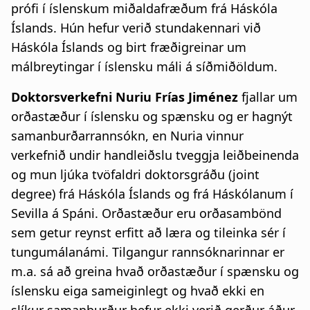
prófi í íslenskum miðaldafræðum frá Háskóla
Íslands. Hún hefur verið stundakennari við
Háskóla Íslands og birt fræðigreinar um
málbreytingar í íslensku máli á síðmiðöldum.
Doktorsverkefni Nuriu Frías Jiménez
fjallar um
orðastæður í íslensku og spænsku og er hagnýt
samanburðarrannsókn, en Nuria vinnur
verkefnið undir handleiðslu tveggja leiðbeinenda
og mun ljúka tvöfaldri doktorsgráðu (joint
degree) frá Háskóla Íslands og frá Háskólanum í
Sevilla á Spáni. Orðastæður eru orðasambönd
sem getur reynst erfitt að læra og tileinka sér í
tungumálanámi. Tilgangur rannsóknarinnar er
m.a. sá að greina hvað orðastæður í spænsku og
íslensku eiga sameiginlegt og hvað ekki en