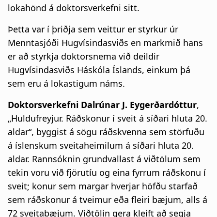
lokahönd á doktorsverkefni sitt.
Þetta var í þriðja sem veittur er styrkur úr
Menntasjóði Hugvísindasviðs en markmið hans
er að styrkja doktorsnema við deildir
Hugvísindasviðs Háskóla Íslands, einkum þá
sem eru á lokastigum náms.
Doktorsverkefni Dalrúnar J. Eygerðardóttur
,
„Huldufreyjur. Ráðskonur í sveit á síðari hluta 20.
aldar“, byggist á sögu ráðskvenna sem störfuðu
á íslenskum sveitaheimilum á síðari hluta 20.
aldar. Rannsóknin grundvallast á viðtölum sem
tekin voru við fjörutíu og eina fyrrum ráðskonu í
sveit; konur sem margar hverjar höfðu starfað
sem ráðskonur á tveimur eða fleiri bæjum, alls á
72 sveitabæjum. Viðtölin gera kleift að segja