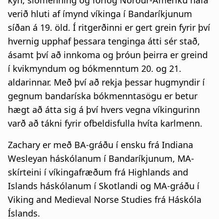
kyn, siðmenning og forlög Norður-Ameríku hafa
verið hluti af ímynd víkinga í Bandaríkjunum
síðan á 19. öld. Í ritgerðinni er gert grein fyrir því
hvernig upphaf þessara tenginga átti sér stað,
ásamt því að innkoma og þróun þeirra er greind
í kvikmyndum og bókmenntum 20. og 21.
aldarinnar. Með því að rekja þessar hugmyndir í
gegnum bandaríska bókmenntasögu er betur
hægt að átta sig á því hvers vegna víkingurinn
varð að tákni fyrir ofbeldisfulla hvíta karlmenn.
Zachary er með BA-gráðu í ensku frá Indiana
Wesleyan háskólanum í Bandaríkjunum, MA-
skírteini í víkingafræðum frá Highlands and
Islands háskólanum í Skotlandi og MA-gráðu í
Viking and Medieval Norse Studies frá Háskóla
Íslands.