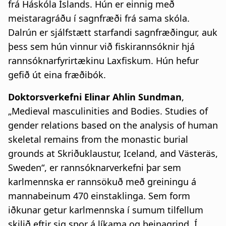
frá Háskóla Íslands. Hún er einnig með
meistaragráðu í sagnfræði frá sama skóla.
Dalrún er sjálfstætt starfandi sagnfræðingur, auk
þess sem hún vinnur við fiskirannsóknir hjá
rannsóknarfyrirtækinu Laxfiskum. Hún hefur
gefið út eina fræðibók.
Doktorsverkefni Elinar Ahlin Sundman
,
„Medieval masculinities and Bodies. Studies of
gender relations based on the analysis of human
skeletal remains from the monastic burial
grounds at Skriðuklaustur, Iceland, and Västeräs,
Sweden“, er rannsóknarverkefni þar sem
karlmennska er rannsökuð með greiningu á
mannabeinum 470 einstaklinga. Sem form
iðkunar getur karlmennska í sumum tilfellum
skilið eftir sig spor á líkama og beinagrind. Í