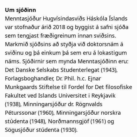
Um sjóðinn
Menntasjóður Hugvísindasviðs Háskóla Íslands
var stofnaður árið 2018 og byggist á safni sjóða
sem tengjast fræðigreinum innan sviðsins.
Markmið sjóðsins að styðja við doktorsnám á
sviðinu og þá einkum þá sem eru á lokastigum
náms. Sjóðirnir sem mynda Menntasjóðinn eru:
Det Danske Selskabs Studenterlegat (1943),
Forlagsboghandler, Dr. Phil. h.c. Ejnar
Munkgaards Stiftelse til Fordel for Det filosofiske
Fakultet ved Islands Universitet i Reykjavik
(1938), Minningarsjóður dr. Rögnvalds
Péturssonar (1960), Minningarsjóður norskra
stúdenta (1948), Norðmannsgjöf (1961) og
Sögusjóður stúdenta (1930).