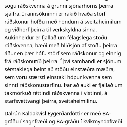
sögu ráðskvenna á grunni sjónarhorns þeirra
sjálfra. Í rannsókninni er rakið hvaða störf
ráðskonur höfðu með höndum á sveitaheimilum
og viðhorf þeirra til verkskyldna sinna.
Aukinheldur er fjallað um félagslega stöðu
ráðskvenna, bæði með hliðsjón af stöðu þeirra
áður en þær hófu störf sem ráðskonur og einnig
frá ráðskonutíð þeirra. Í því sambandi er sjónum
sérstaklega beint að stöðu einstæðra mæðra,
sem voru stærsti einstaki hópur kvenna sem
sinnti ráðskonustarfinu. Þar að auki er fjallað um
takmörkuð réttindi ráðskvenna í vistinni, á
starfsvettvangi þeirra, sveitaheimilinu.
Dalrún Kaldakvísl Eygerðardóttir er með BA-
gráðu í sagnfræði og BA-gráðu í kvikmyndafræði