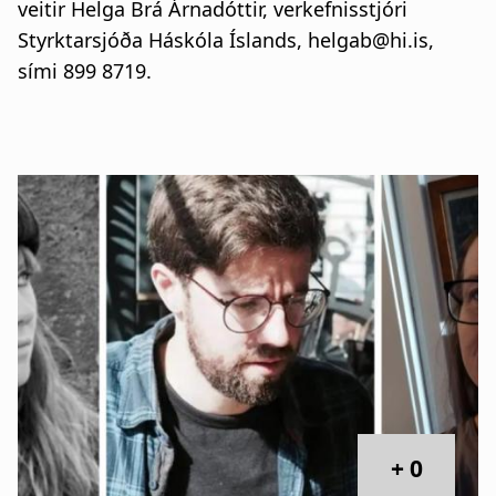
veitir Helga Brá Árnadóttir, verkefnisstjóri
Styrktarsjóða Háskóla Íslands, helgab@hi.is,
sími 899 8719.
+ 0