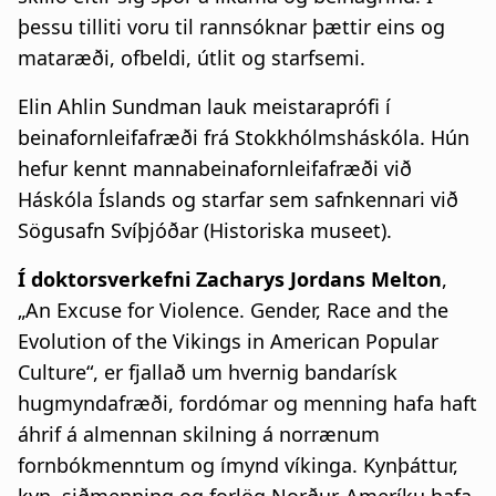
þessu tilliti voru til rannsóknar þættir eins og
mataræði, ofbeldi, útlit og starfsemi.
Elin Ahlin Sundman lauk meistaraprófi í
beinafornleifafræði frá Stokkhólmsháskóla. Hún
hefur kennt mannabeinafornleifafræði við
Háskóla Íslands og starfar sem safnkennari við
Sögusafn Svíþjóðar (Historiska museet).
Í doktorsverkefni Zacharys Jordans Melton
,
„An Excuse for Violence. Gender, Race and the
Evolution of the Vikings in American Popular
Culture“, er fjallað um hvernig bandarísk
hugmyndafræði, fordómar og menning hafa haft
áhrif á almennan skilning á norrænum
fornbókmenntum og ímynd víkinga. Kynþáttur,