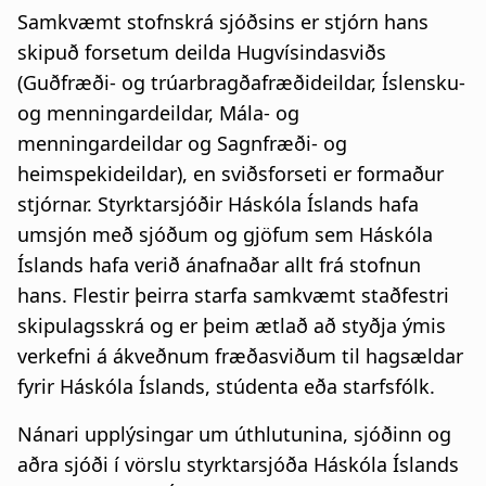
Samkvæmt stofnskrá sjóðsins er stjórn hans
skipuð forsetum deilda Hugvísindasviðs
(Guðfræði- og trúarbragðafræðideildar, Íslensku-
og menningardeildar, Mála- og
menningardeildar og Sagnfræði- og
heimspekideildar), en sviðsforseti er formaður
stjórnar. Styrktarsjóðir Háskóla Íslands hafa
umsjón með sjóðum og gjöfum sem Háskóla
Íslands hafa verið ánafnaðar allt frá stofnun
hans. Flestir þeirra starfa samkvæmt staðfestri
skipulagsskrá og er þeim ætlað að styðja ýmis
verkefni á ákveðnum fræðasviðum til hagsældar
fyrir Háskóla Íslands, stúdenta eða starfsfólk.
Nánari upplýsingar um úthlutunina, sjóðinn og
aðra sjóði í vörslu styrktarsjóða Háskóla Íslands