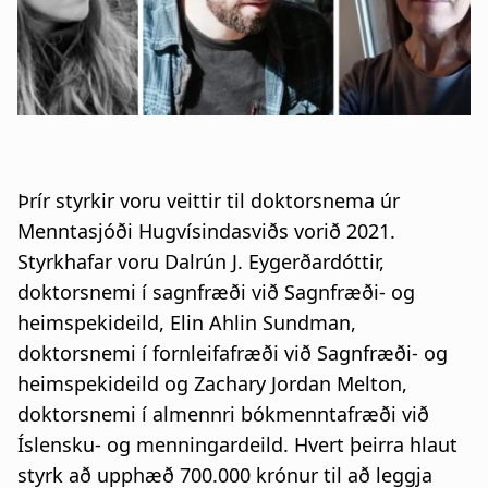
n
a
a
t
r
i
s
o
l
n
Þrír styrkir voru veittir til doktorsnema úr
ó
Menntasjóði Hugvísindasviðs vorið 2021.
ð
Styrkhafar voru Dalrún J. Eygerðardóttir,
doktorsnemi í sagnfræði við Sagnfræði- og
heimspekideild, Elin Ahlin Sundman,
doktorsnemi í fornleifafræði við Sagnfræði- og
heimspekideild og Zachary Jordan Melton,
doktorsnemi í almennri bókmenntafræði við
Íslensku- og menningardeild. Hvert þeirra hlaut
styrk að upphæð 700.000 krónur til að leggja