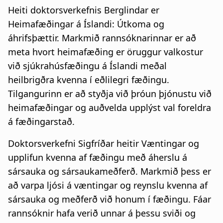
Heiti doktorsverkefnis Berglindar er
Heimafæðingar á Íslandi: Útkoma og
áhrifsþættir. Markmið rannsóknarinnar er að
meta hvort heimafæðing er öruggur valkostur
við sjúkrahúsfæðingu á Íslandi meðal
heilbrigðra kvenna í eðlilegri fæðingu.
Tilgangurinn er að styðja við þróun þjónustu við
heimafæðingar og auðvelda upplýst val foreldra
á fæðingarstað.
Doktorsverkefni Sigfríðar heitir Væntingar og
upplifun kvenna af fæðingu með áherslu á
sársauka og sársaukameðferð. Markmið þess er
að varpa ljósi á væntingar og reynslu kvenna af
sársauka og meðferð við honum í fæðingu. Fáar
rannsóknir hafa verið unnar á þessu sviði og