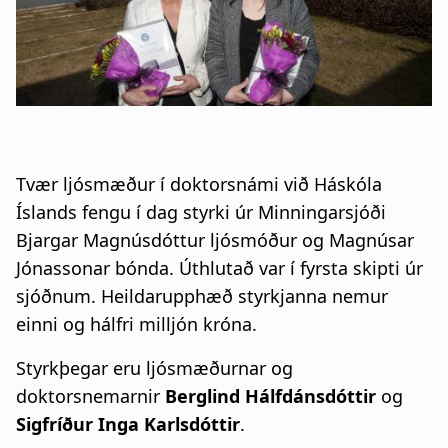
n
a
a
t
r
i
s
o
l
n
Tvær ljósmæður í doktorsnámi við Háskóla
ó
Íslands fengu í dag styrki úr Minningarsjóði
ð
Bjargar Magnúsdóttur ljósmóður og Magnúsar
Jónassonar bónda. Úthlutað var í fyrsta skipti úr
sjóðnum. Heildarupphæð styrkjanna nemur
einni og hálfri milljón króna.
Styrkþegar eru ljósmæðurnar og
doktorsnemarnir
Berglind Hálfdánsdóttir
og
Sigfríður Inga Karlsdóttir
.