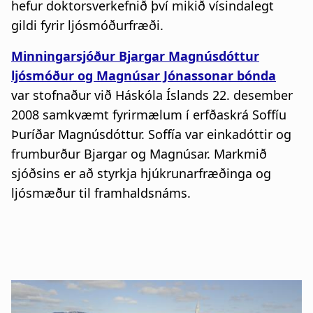
hefur doktorsverkefnið því mikið vísindalegt
gildi fyrir ljósmóðurfræði.
Minningarsjóður Bjargar Magnúsdóttur
ljósmóður og Magnúsar Jónassonar bónda
var stofnaður við Háskóla Íslands 22. desember
2008 samkvæmt fyrirmælum í erfðaskrá Soffíu
Þuríðar Magnúsdóttur. Soffía var einkadóttir og
frumburður Bjargar og Magnúsar. Markmið
sjóðsins er að styrkja hjúkrunarfræðinga og
ljósmæður til framhaldsnáms.