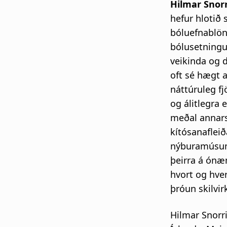
Hilmar Snor
hefur hlotið 
bóluefnablön
bólusetningu
veikinda og 
oft sé hægt 
náttúruleg fj
og álitlegra 
meðal annars 
kítósanaflei
nýburamúsum
þeirra á ónæ
hvort og hve
þróun skilvi
Hilmar Snorri