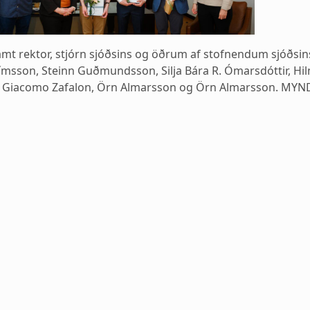
mt rektor, stjórn sjóðsins og öðrum af stofnendum sjóðsins.
rímsson, Steinn Guðmundsson, Silja Bára R. Ómarsdóttir, Hi
 Giacomo Zafalon, Örn Almarsson og Örn Almarsson. MYND