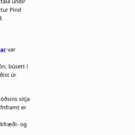
tala undir
tur Pind
d.
nar
var
n, búsett í
ðist úr
óðsins sitja
afnframt er
rkfræði- og