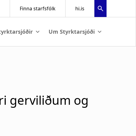
View submenu
View submenu
ri gerviliðum og