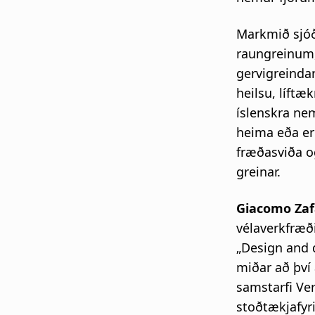
Markmið sjóð
raungreinum,
gervigreindar
heilsu, líftæk
íslenskra ne
heima eða er
fræðasviða o
greinar.
Giacomo Zaf
vélaverkfræði
„Design and 
miðar að því 
samstarfi Ver
stoðtækjafyri