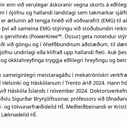
ir enn við verulegar áskoranir vegna skorts á eðlilegr
m í ójöfnu og hallandi landslagi sem takmarkar sjálf
er ætlunin að tengja hnéð við vöðvarafrit (EMG) til að
 því að sameina EMG-stýringu við stöðubundin reikni
ðs gervihnés (PowerKnee™, Össur) geta notendur stýrt
æði við göngu og í óhefðbundnum aðstæðum, til dæ
jöfnu undirlagi eða klifrað upp hallandi fleti. Auk þ
og ökklahreyfinga tryggja eðlilegri hreyfingu og betr
 sameiginlegri meistaragáðu í mekatrónískri verkfræð
 Helsinki og Háskólanum í Trento árið 2024. Hann hó
ið Háskóla Íslands í nóvember 2024. Doktorsverkefn
ðslu Sigurðar Brynjólfssonar, prófessors við Iðnaðarv
- og tölvunarfræðideild HÍ. Meðleiðbeinandi er Krist
ð Læknadeild HÍ.