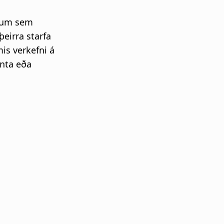
fum sem
þeirra starfa
is verkefni á
enta eða