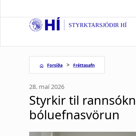
S
k
i
STYRKTARSJÓÐIR HÍ
p
t
o
m
a
>
Forsíða
Fréttasafn
i
n
L
c
28. maí 2026
o
e
n
Styrkir til rannsó
t
i
e
bóluefnasvörun
n
ð
t