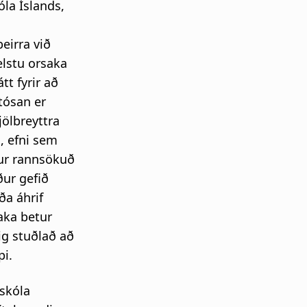
la Íslands,
eirra við
lstu orsaka
t fyrir að
tósan er
jölbreyttra
n, efni sem
ður rannsökuð
ður gefið
a áhrif
aka betur
g stuðlað að
i.
áskóla