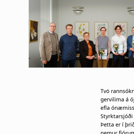
s
a
g
n
a
r
s
Tvö rannsókn
l
gervilima á 
efla ónæmiss
ó
Styrktarsjóði
Þetta er í þ
ð
nemur fjórum