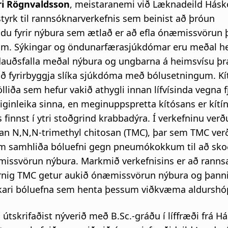
ri Rögnvaldsson
, meistaranemi við Læknadeild Háskó
styrk til rannsóknarverkefnis sem beinist að þróun
du fyrir nýbura sem ætlað er að efla ónæmissvörun þ
m. Sýkingar og öndunarfærasjúkdómar eru meðal he
dauðsfalla meðal nýbura og ungbarna á heimsvísu þrát
að fyrirbyggja slíka sjúkdóma með bólusetningum. Kí
ölliða sem hefur vakið athygli innan lífvísinda vegna f
eiginleika sinna, en meginuppspretta kítósans er kítí
finnst í ytri stoðgrind krabbadýra. Í verkefninu ver
ðan N,N,N-trimethyl chitosan (TMC), þar sem TMC ver
 samhliða bóluefni gegn pneumókokkum til að skoð
missvörun nýbura. Markmið verkefnisins er að ranns
rnig TMC getur aukið ónæmissvörun nýbura og þanni
rkari bóluefna sem henta þessum viðkvæma aldurshóp
 útskrifaðist nýverið með B.Sc.-gráðu í líffræði frá H