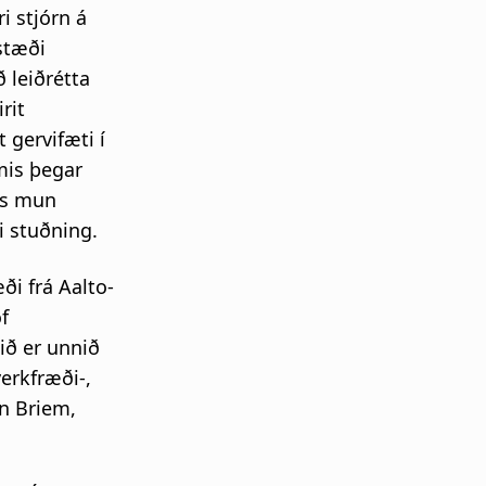
i stjórn á
stæði
 leiðrétta
rit
 gervifæti í
mis þegar
ess mun
i stuðning.
i frá Aalto-
f
ið er unnið
erkfræði-,
ín Briem,