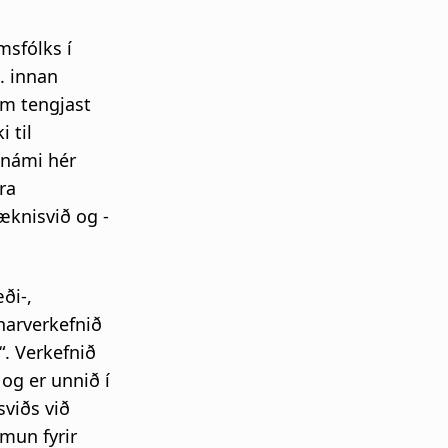
msfólks í
. innan
em tengjast
i til
snámi hér
ra
æknisvið og -
ði-,
knarverkefnið
. Verkefnið
 og er unnið í
sviðs við
imun fyrir