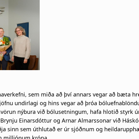
i
g
a
t
i
o
averkefni, sem miða að því annars vegar að bæta hr
n
ójöfnu undirlagi og hins vegar að þróa bóluefnablönd
vörun nýbura við bólusetningum, hafa hlotið styrk ú
 Brynju Einarsdóttur og Arnar Almarssonar við Háskól
riðja sinn sem úthlutað er úr sjóðnum og heildarupph
 milljónum króna.