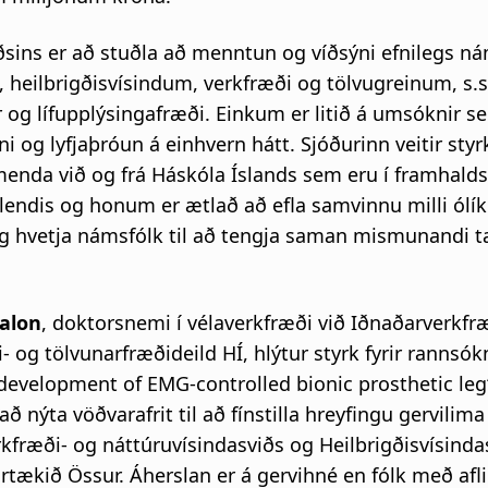
sins er að stuðla að menntun og víðsýni efnilegs ná
 heilbrigðisvísindum, verkfræði og tölvugreinum, s.s
 og lífupplýsingafræði. Einkum er litið á umsóknir s
ni og lyfjaþróun á einhvern hátt. Sjóðurinn veitir styrk
menda við og frá Háskóla Íslands sem eru í framhald
lendis og honum er ætlað að efla samvinnu milli ólík
g hvetja námsfólk til að tengja saman mismunandi t
alon
, doktorsnemi í vélaverkfræði við Iðnaðarverkfræ
- og tölvunarfræðideild HÍ, hlýtur styrk fyrir rannsó
development of EMG-controlled bionic prosthetic leg“
að nýta vöðvarafrit til að fínstilla hreyfingu gervilima
kfræði- og náttúruvísindasviðs og Heilbrigðisvísinda
rtækið Össur. Áherslan er á gervihné en fólk með afl