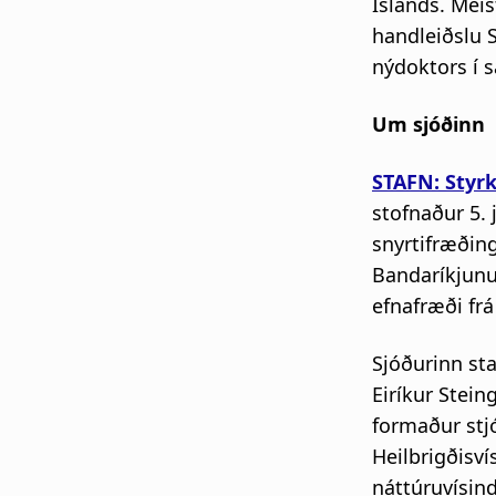
Íslands. Mei
handleiðslu 
nýdoktors í s
Um sjóðinn
STAFN: Styr
stofnaður 5. 
snyrtifræðing
Bandaríkjunu
efnafræði frá
Sjóðurinn sta
Eiríkur Stein
formaður stj
Heilbrigðisv
náttúruvísind