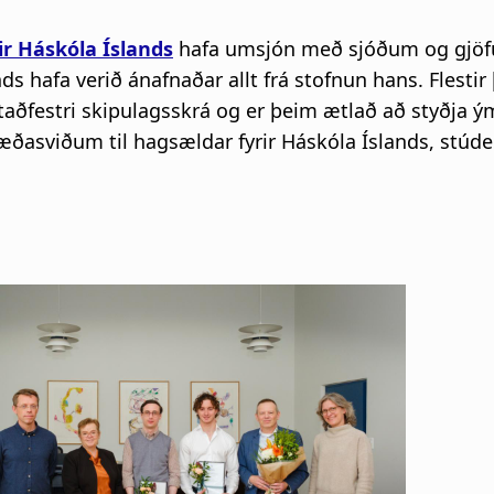
ir Háskóla Íslands
hafa umsjón með sjóðum og gjö
ds hafa verið ánafnaðar allt frá stofnun hans. Flestir 
ðfestri skipulagsskrá og er þeim ætlað að styðja ým
ðasviðum til hagsældar fyrir Háskóla Íslands, stúd