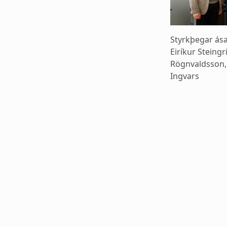
Styrkþegar ása
Eiríkur Steing
Rögnvaldsson,
Ingvars