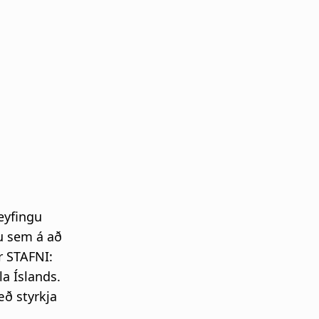
eyfingu
u sem á að
r STAFNI:
a Íslands.
æð styrkja