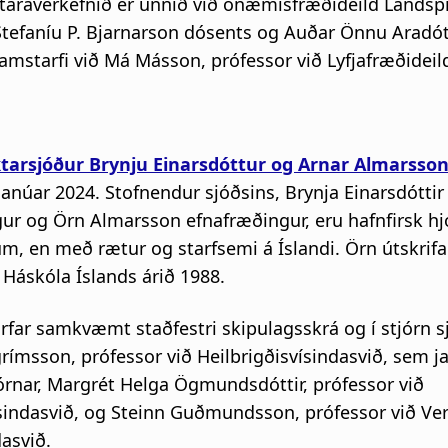
staraverkefnið er unnið við ónæmisfræðideild Landspí
Stefaníu P. Bjarnarson dósents og Auðar Önnu Aradót
amstarfi við Má Másson, prófessor við Lyfjafræðideil
ktarsjóður Brynju Einarsdóttur og Arnar Almarsso
janúar 2024. Stofnendur sjóðsins, Brynja Einarsdóttir
ur og Örn Almarsson efnafræðingur, eru hafnfirsk hjó
m, en með rætur og starfsemi á Íslandi. Örn útskrifa
 Háskóla Íslands árið 1988.
rfar samkvæmt staðfestri skipulagsskrá og í stjórn sj
grímsson, prófessor við Heilbrigðisvísindasvið, sem j
órnar, Margrét Helga Ögmundsdóttir, prófessor við
ísindasvið, og Steinn Guðmundsson, prófessor við Ve
asvið.