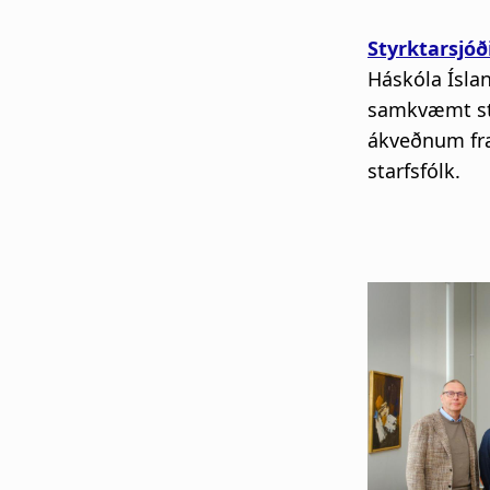
Styrktarsjóð
Háskóla Íslan
samkvæmt sta
ákveðnum fræ
starfsfólk.