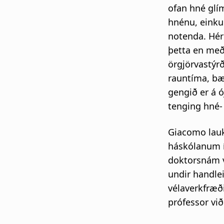
ofan hné glím
hnénu, einku
notenda. Hér 
þetta en með
örgjörvastýr
rauntíma, b
gengið er á ó
tenging hné- 
Giacomo lauk
háskólanum í
doktorsnám v
undir handlei
vélaverkfræði
prófessor vi